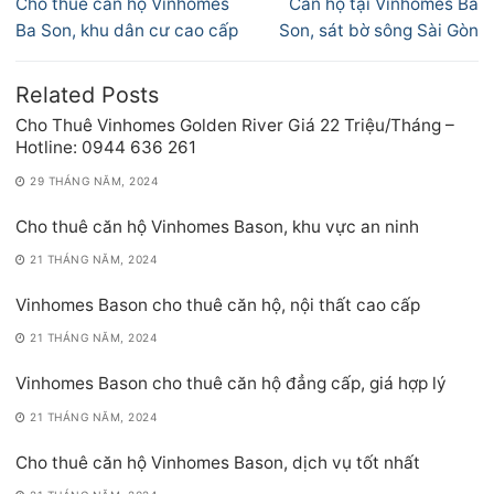
Previous
Next
Cho thuê căn hộ Vinhomes
Căn hộ tại Vinhomes Ba
bài
post:
post:
Ba Son, khu dân cư cao cấp
Son, sát bờ sông Sài Gòn
viết
Related Posts
Cho Thuê Vinhomes Golden River Giá 22 Triệu/Tháng –
Hotline: 0944 636 261
29 THÁNG NĂM, 2024
Cho thuê căn hộ Vinhomes Bason, khu vực an ninh
21 THÁNG NĂM, 2024
Vinhomes Bason cho thuê căn hộ, nội thất cao cấp
21 THÁNG NĂM, 2024
Vinhomes Bason cho thuê căn hộ đẳng cấp, giá hợp lý
21 THÁNG NĂM, 2024
Cho thuê căn hộ Vinhomes Bason, dịch vụ tốt nhất