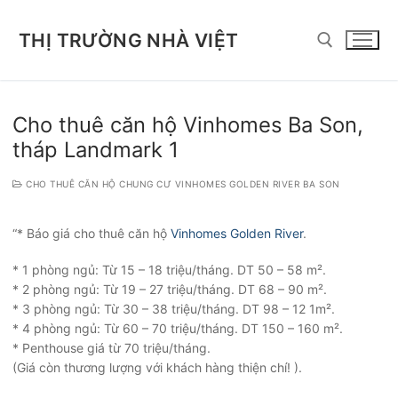
Chuyển
đến
THỊ TRƯỜNG NHÀ VIỆT
nội
dung
Tìm kiếm cho:
Cho thuê căn hộ Vinhomes Ba Son,
tháp Landmark 1
CHO THUÊ CĂN HỘ CHUNG CƯ VINHOMES GOLDEN RIVER BA SON
“* Báo giá cho thuê căn hộ
Vinhomes Golden River
.
* 1 phòng ngủ: Từ 15 – 18 triệu/tháng. DT 50 – 58 m².
* 2 phòng ngủ: Từ 19 – 27 triệu/tháng. DT 68 – 90 m².
* 3 phòng ngủ: Từ 30 – 38 triệu/tháng. DT 98 – 12 1m².
* 4 phòng ngủ: Từ 60 – 70 triệu/tháng. DT 150 – 160 m².
* Penthouse giá từ 70 triệu/tháng.
(Giá còn thương lượng với khách hàng thiện chí! ).