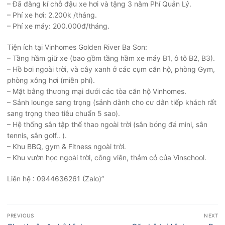
– Đã đăng kí chỗ đậu xe hơi và tặng 3 năm Phí Quản Lý.
– Phí xe hơi: 2.200k /tháng.
– Phí xe máy: 200.000đ/tháng.
Tiện ích tại Vinhomes Golden River Ba Son:
– Tầng hầm giữ xe (bao gồm tầng hầm xe máy B1, ô tô B2, B3).
– Hồ bơi ngoài trời, và cây xanh ở các cụm căn hộ, phòng Gym,
phòng xông hơi (miễn phí).
– Mặt bằng thương mại dưới các tòa căn hộ Vinhomes.
– Sảnh lounge sang trọng (sảnh dành cho cư dân tiếp khách rất
sang trọng theo tiêu chuẩn 5 sao).
– Hệ thống sân tập thể thao ngoài trời (sân bóng đá mini, sân
tennis, sân golf.. ).
– Khu BBQ, gym & Fitness ngoài trời.
– Khu vườn học ngoài trời, công viên, thảm cỏ của Vinschool.
Liên hệ : 0944636261 (Zalo)”
Điều
PREVIOUS
NEXT
hướng