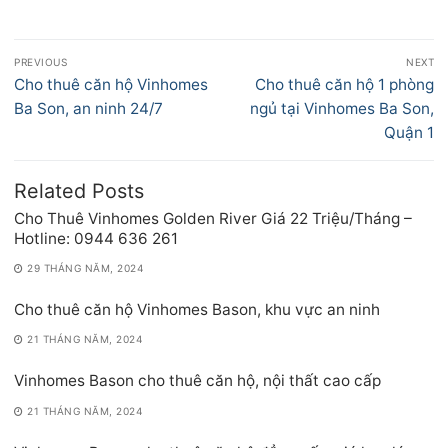
Điều
PREVIOUS
NEXT
hướng
Previous
Next
Cho thuê căn hộ Vinhomes
Cho thuê căn hộ 1 phòng
bài
post:
post:
Ba Son, an ninh 24/7
ngủ tại Vinhomes Ba Son,
viết
Quận 1
Related Posts
Cho Thuê Vinhomes Golden River Giá 22 Triệu/Tháng –
Hotline: 0944 636 261
29 THÁNG NĂM, 2024
Cho thuê căn hộ Vinhomes Bason, khu vực an ninh
21 THÁNG NĂM, 2024
Vinhomes Bason cho thuê căn hộ, nội thất cao cấp
21 THÁNG NĂM, 2024