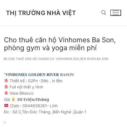
Chuyển
đến
THỊ TRƯỜNG NHÀ VIỆT
nội
dung
Tìm kiếm cho:
Cho thuê căn hộ Vinhomes Ba Son,
phòng gym và yoga miễn phí
CHO THUÊ CĂN HỘ CHUNG CƯ VINHOMES GOLDEN RIVER BA SON
“
𝐕𝐈𝐍𝐇𝐎𝐌𝐄𝐒 𝐆𝐎𝐋𝐃𝐄𝐍 𝐑𝐈𝐕𝐄𝐑
𝐁𝐀𝐒𝐎𝐍
Thiết kế : 02Pn -2Wc . in liền
Full nội thất y hình
View Bitexco
Giá
𝟯𝟬 𝘁𝗿𝗶𝗲̣̂𝘂/𝘁𝗵𝗮́𝗻𝗴
/Zalo : 0944636261- Linh
Đc : Số 2,Tôn Đức Thắng ,Bến Nghé ,Quận 1
“