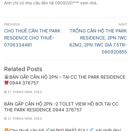
Anh chị có nhu cầu liên hệ 0909220*** xem nhà.
Điều
PREVIOUS
NEXT
hướng
Previous
Next
CHO THUÊ CĂN THE PARK
TRỐNG CĂN HỘ THE PARK
bài
post:
post:
RESDENCE CHO THUÊ-
RESIDENCE, 2PN 1WC
viết
0706334481
62M2, 2PN 1WC GIÁ 7.5TR-
090920855
Related Posts
BÁN GẤP CĂN HỘ 2PN – TẠI CC THE PARK RESIDENCE
0944 376757
21 THÁNG NĂM, 2024
BÁN GẤP CĂN HỘ 2PN -2 TOLET VIEW HỒ BƠI TẠI CC
THE PARK RESIDENCE 0944 376757
21 THÁNG NĂM, 2024
Cho thuê căn hộ
HƯNG PHÁT FULL
nội thất 9tr/