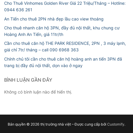
Cho Thuê Vinhomes Golden River Giá 22 Triệu/Tháng – Hotline:
0944 636 261
An Tiến cho thuê 2PN nhà đẹp lầu cao view thoáng
Cho thuê nhanh căn hộ 3PN, đầy đủ nội thất, khu chung cư
Hoàng Anh An Tiến, giá 11tr/th
Cần cho thuê căn hộ THE PARK RESIDENCE, 2PN , 3 máy lạnh,
giá chỉ 7tr/ tháng – call 090 6968 363
Chính chủ tôi cần cho thuê căn hộ hoàng anh an tiến 3PN đã
trang bị đầy đủ nội thất, dọn vào ở ngay
BÌNH LUẬN GẦN ĐÂY
Không có bình luận nào để hiển thị.
Bản quyền © 2026 thị trường nhà việt – Được cung cấp bởi
Customify
.