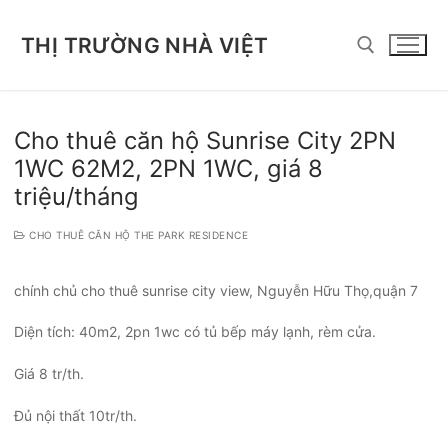
Chuyển
đến
THỊ TRƯỜNG NHÀ VIỆT
nội
dung
Tìm kiếm cho:
Cho thuê căn hộ Sunrise City 2PN
1WC 62M2, 2PN 1WC, giá 8
triệu/tháng
CHO THUÊ CĂN HỘ THE PARK RESIDENCE
chính chủ cho thuê sunrise city view, Nguyễn Hữu Thọ,quận 7
Diện tích: 40m2, 2pn 1wc có tủ bếp máy lạnh, rèm cửa.
Giá 8 tr/th.
Đủ nội thất 10tr/th.