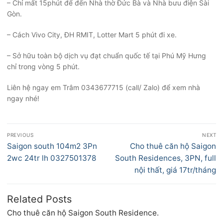
– Chỉ mất 15phút để đến Nhà thờ Đức Bà và Nhà bưu điện Sài
Gòn.
– Cách Vivo City, ĐH RMIT, Lotter Mart 5 phút đi xe.
– Sở hữu toàn bộ dịch vụ đạt chuẩn quốc tế tại Phú Mỹ Hưng
chỉ trong vòng 5 phút.
Liên hệ ngay em Trâm 0343677715 (call/ Zalo) để xem nhà
ngay nhé!
Điều
PREVIOUS
NEXT
hướng
Previous
Next
Saigon south 104m2 3Pn
Cho thuê căn hộ Saigon
bài
post:
post:
2wc 24tr lh 0327501378
South Residences, 3PN, full
viết
nội thất, giá 17tr/tháng
Related Posts
Cho thuê căn hộ Saigon South Residence.