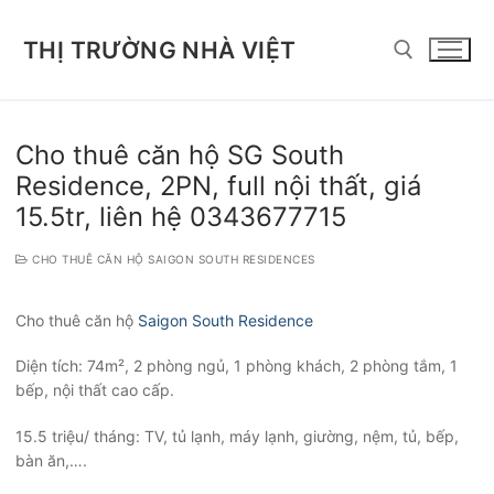
Chuyển
đến
THỊ TRƯỜNG NHÀ VIỆT
nội
dung
Tìm kiếm cho:
Cho thuê căn hộ SG South
Residence, 2PN, full nội thất, giá
15.5tr, liên hệ 0343677715
CHO THUÊ CĂN HỘ SAIGON SOUTH RESIDENCES
Cho thuê căn hộ
Saigon South Residence
Diện tích: 74m², 2 phòng ngủ, 1 phòng khách, 2 phòng tắm, 1
bếp, nội thất cao cấp.
15.5 triệu/ tháng: TV, tủ lạnh, máy lạnh, giường, nệm, tủ, bếp,
bàn ăn,….