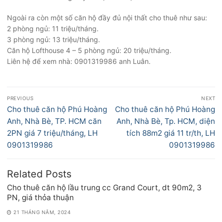
Ngoài ra còn một số căn hộ đầy đủ nội thất cho thuê như sau:
2 phòng ngủ: 11 triệu/tháng.
3 phòng ngủ: 13 triệu/tháng.
Căn hộ Lofthouse 4 – 5 phòng ngủ: 20 triệu/tháng.
Liên hệ để xem nhà: 0901319986 anh Luân.
Điều
PREVIOUS
NEXT
hướng
Previous
Next
Cho thuê căn hộ Phú Hoàng
Cho thuê căn hộ Phú Hoàng
bài
post:
post:
Anh, Nhà Bè, TP. HCM căn
Anh, Nhà Bè, Tp. HCM, diện
viết
2PN giá 7 triệu/tháng, LH
tích 88m2 giá 11 tr/th, LH
0901319986
0901319986
Related Posts
Cho thuê căn hộ lầu trung cc Grand Court, dt 90m2, 3
PN, giá thỏa thuận
21 THÁNG NĂM, 2024