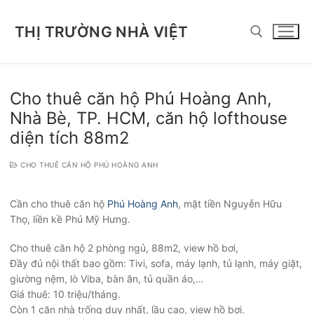
Chuyển
đến
THỊ TRƯỜNG NHÀ VIỆT
nội
dung
Tìm kiếm cho:
Cho thuê căn hộ Phú Hoàng Anh,
Nhà Bè, TP. HCM, căn hộ lofthouse
diện tích 88m2
CHO THUÊ CĂN HỘ PHÚ HOÀNG ANH
Cần cho thuê căn hộ
Phú Hoàng Anh
, mặt tiền Nguyễn Hữu
Thọ, liền kề Phú Mỹ Hưng.
Cho thuê căn hộ 2 phòng ngủ, 88m2, view hồ bơi,
Đầy đủ nội thất bao gồm: Tivi, sofa, máy lạnh, tủ lạnh, máy giặt,
giường nệm, lò Viba, bàn ăn, tủ quần áo,…
Giá thuê: 10 triệu/tháng.
Còn 1 căn nhà trống duy nhất, lầu cao, view hồ bơi.