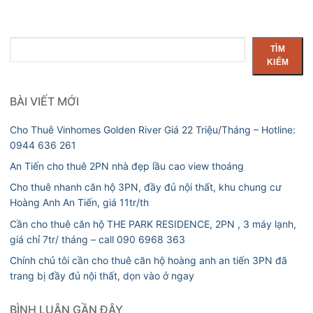
Tìm
TÌM
kiếm
KIẾM
BÀI VIẾT MỚI
Cho Thuê Vinhomes Golden River Giá 22 Triệu/Tháng – Hotline:
0944 636 261
An Tiến cho thuê 2PN nhà đẹp lầu cao view thoáng
Cho thuê nhanh căn hộ 3PN, đầy đủ nội thất, khu chung cư
Hoàng Anh An Tiến, giá 11tr/th
Cần cho thuê căn hộ THE PARK RESIDENCE, 2PN , 3 máy lạnh,
giá chỉ 7tr/ tháng – call 090 6968 363
Chính chủ tôi cần cho thuê căn hộ hoàng anh an tiến 3PN đã
trang bị đầy đủ nội thất, dọn vào ở ngay
BÌNH LUẬN GẦN ĐÂY