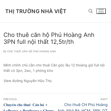
Chuyển
đến
THỊ TRƯỜNG NHÀ VIỆT
nội
dung
Tìm kiếm cho:
Cho thuê căn hộ Phú Hoàng Anh
3PN full nội thất 12,5tr/th
CHO THUÊ CĂN HỘ PHÚ HOÀNG ANH
Mình chính chủ cần cho thuê Căn góc lầu 12 thoáng gió full nội
thất có 3pn, 2wc, 1 phòng kho
View đường Nguyễn Hữu Thọ
Điều
PREVIOUS
NEXT
hướng
Previous
Next
𝐂𝐡𝐮𝐲𝐞̂𝐧 𝐜𝐡𝐨 𝐭𝐡𝐮𝐞̂: 𝐂𝐚̆𝐧 𝐡𝐨̣̂ +
Cho thuê CH Phú Hoàng
bài
post:
post:
𝐋𝐨𝐟𝐡𝐨𝐮𝐬𝐞 + 𝐏𝐞𝐧𝐭𝐡𝐨𝐮𝐬𝐞 – 𝐂𝐡𝐮𝐧𝐠
Anh, Nhà Bè, HCM, 3PN, DT