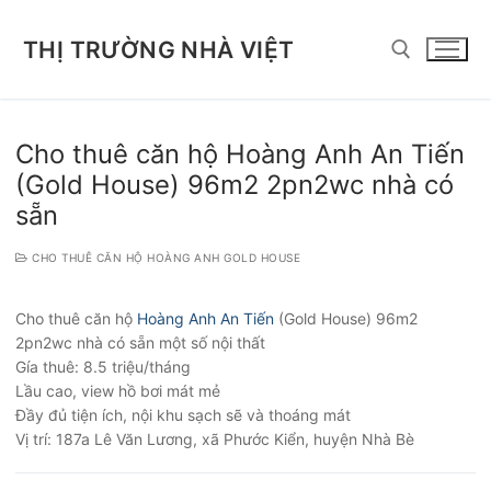
Chuyển
đến
THỊ TRƯỜNG NHÀ VIỆT
nội
dung
Tìm kiếm cho:
Cho thuê căn hộ Hoàng Anh An Tiến
(Gold House) 96m2 2pn2wc nhà có
sẵn
CHO THUÊ CĂN HỘ HOÀNG ANH GOLD HOUSE
Cho thuê căn hộ
Hoàng Anh An Tiến
(Gold House) 96m2
2pn2wc nhà có sẵn một số nội thất
Gía thuê: 8.5 triệu/tháng
Lầu cao, view hồ bơi mát mẻ
Đầy đủ tiện ích, nội khu sạch sẽ và thoáng mát
Vị trí: 187a Lê Văn Lương, xã Phước Kiển, huyện Nhà Bè
Điều