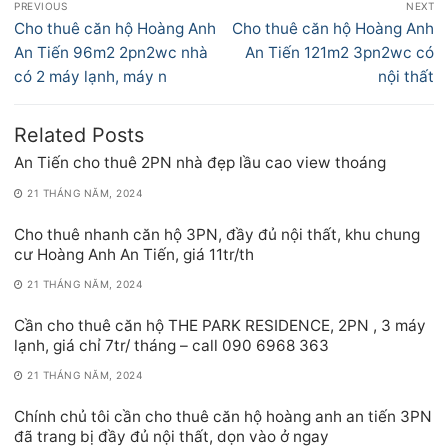
PREVIOUS
NEXT
hướng
Previous
Next
Cho thuê căn hộ Hoàng Anh
Cho thuê căn hộ Hoàng Anh
bài
post:
post:
An Tiến 96m2 2pn2wc nhà
An Tiến 121m2 3pn2wc có
viết
có 2 máy lạnh, máy n
nội thất
Related Posts
An Tiến cho thuê 2PN nhà đẹp lầu cao view thoáng
21 THÁNG NĂM, 2024
Cho thuê nhanh căn hộ 3PN, đầy đủ nội thất, khu chung
cư Hoàng Anh An Tiến, giá 11tr/th
21 THÁNG NĂM, 2024
Cần cho thuê căn hộ THE PARK RESIDENCE, 2PN , 3 máy
lạnh, giá chỉ 7tr/ tháng – call 090 6968 363
21 THÁNG NĂM, 2024
Chính chủ tôi cần cho thuê căn hộ hoàng anh an tiến 3PN
đã trang bị đầy đủ nội thất, dọn vào ở ngay