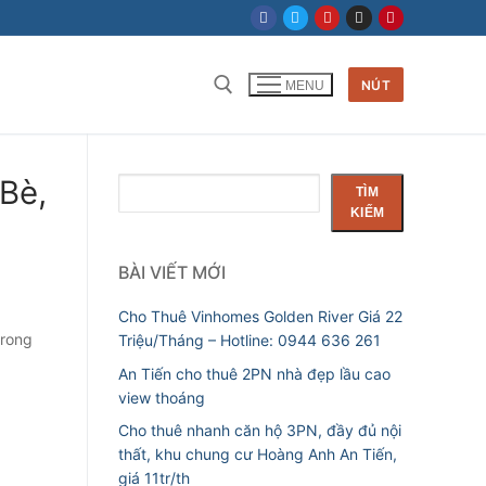
NÚT
MENU
Tìm kiếm cho:
 Bè,
Tìm
TÌM
kiếm
KIẾM
BÀI VIẾT MỚI
Cho Thuê Vinhomes Golden River Giá 22
trong
Triệu/Tháng – Hotline: 0944 636 261
An Tiến cho thuê 2PN nhà đẹp lầu cao
view thoáng
Cho thuê nhanh căn hộ 3PN, đầy đủ nội
thất, khu chung cư Hoàng Anh An Tiến,
giá 11tr/th