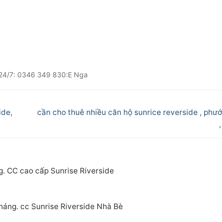
à 24/7: 0346 349 830:E Nga
Next
ide,
cần cho thuê nhiều căn hộ sunrice reverside , phướ
post:
g. CC cao cấp Sunrise Riverside
tháng. cc Sunrise Riverside Nhà Bè