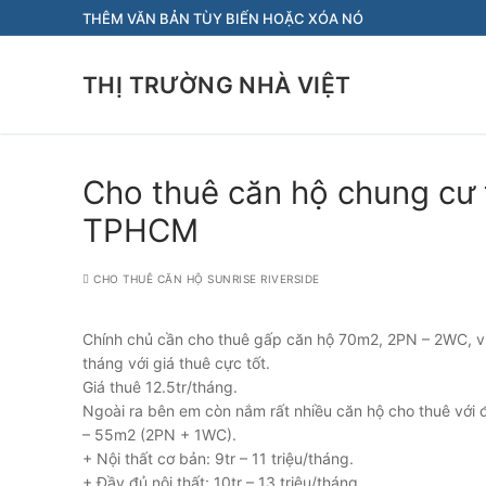
Chuyển
THÊM VĂN BẢN TÙY BIẾN HOẶC XÓA NÓ
đến
nội
THỊ TRƯỜNG NHÀ VIỆT
dung
Cho thuê căn hộ chung cư t
TPHCM
CHO THUÊ CĂN HỘ SUNRISE RIVERSIDE
Chính chủ cần cho thuê gấp căn hộ 70m2, 2PN – 2WC, vi
tháng với giá thuê cực tốt.
Giá thuê 12.5tr/tháng.
Ngoài ra bên em còn nắm rất nhiều căn hộ cho thuê với đ
– 55m2 (2PN + 1WC).
+ Nội thất cơ bản: 9tr – 11 triệu/tháng.
+ Đầy đủ nội thất: 10tr – 13 triệu/tháng.