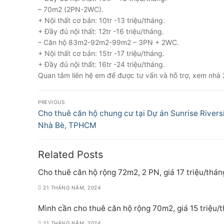
– 70m2 (2PN-2WC).
+ Nội thất cơ bản: 10tr -13 triệu/tháng.
+ Đầy đủ nội thất: 12tr -16 triệu/tháng.
– Căn hộ 83m2-92m2-99m2 – 3PN + 2WC.
+ Nội thất cơ bản: 15tr -17 triệu/tháng.
+ Đầy đủ nội thất: 16tr -24 triệu/tháng.
Quan tâm liên hệ em để được tư vấn và hỗ trợ, xem nh
Điều
PREVIOUS
hướng
Previous
Cho thuê căn hộ chung cư tại Dự án Sunrise Rivers
post:
Nhà Bè, TPHCM
bài
viết
Related Posts
Cho thuê căn hộ rộng 72m2, 2 PN, giá 17 triệu/thán
21 THÁNG NĂM, 2024
Mình cần cho thuê căn hộ rộng 70m2, giá 15 triệu/
21 THÁNG NĂM, 2024