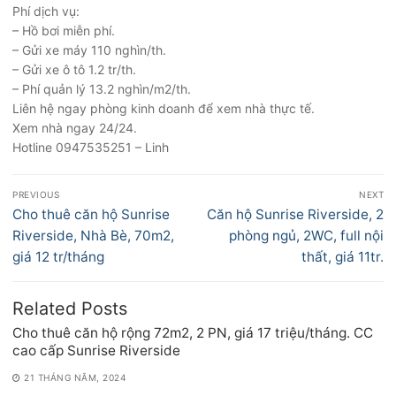
Phí dịch vụ:
– Hồ bơi miễn phí.
– Gửi xe máy 110 nghìn/th.
– Gửi xe ô tô 1.2 tr/th.
– Phí quản lý 13.2 nghìn/m2/th.
Liên hệ ngay phòng kinh doanh để xem nhà thực tế.
Xem nhà ngay 24/24.
Hotline 0947535251 – Linh
Điều
PREVIOUS
NEXT
hướng
Previous
Next
Cho thuê căn hộ Sunrise
Căn hộ Sunrise Riverside, 2
bài
post:
post:
Riverside, Nhà Bè, 70m2,
phòng ngủ, 2WC, full nội
viết
giá 12 tr/tháng
thất, giá 11tr.
Related Posts
Cho thuê căn hộ rộng 72m2, 2 PN, giá 17 triệu/tháng. CC
cao cấp Sunrise Riverside
21 THÁNG NĂM, 2024