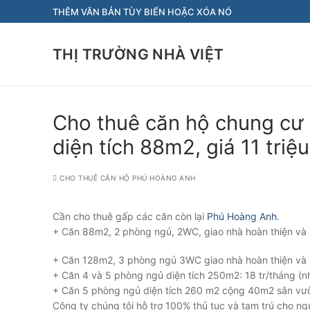
Chuyển
THÊM VĂN BẢN TÙY BIẾN HOẶC XÓA NÓ
đến
nội
THỊ TRƯỜNG NHÀ VIỆT
dung
Cho thuê căn hộ chung cư
diện tích 88m2, giá 11 triệ
CHO THUÊ CĂN HỘ PHÚ HOÀNG ANH
Cần cho thuê gấp các căn còn lại
Phú Hoàng Anh
.
+ Căn 88m2, 2 phòng ngủ, 2WC, giao nhà hoàn thiện và nộ
+ Căn 128m2, 3 phòng ngủ 3WC giao nhà hoàn thiện và nộ
+ Căn 4 và 5 phòng ngủ diện tích 250m2: 18 tr/tháng (nh
+ Căn 5 phòng ngủ diện tích 260 m2 cộng 40m2 sân vườn:
Công ty chúng tôi hỗ trợ 100% thủ tục và tạm trú cho ng