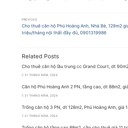
Điều
PREVIOUS
hướng
Previous
Cho thuê căn hộ Phú Hoàng Anh, Nhà Bè, 129m2 gi
post:
triệu/tháng nội thất đầy đủ, 0901319986
bài
viết
Related Posts
Cho thuê căn hộ lầu trung cc Grand Court, dt 90m2
21 THÁNG NĂM, 2024
Căn hộ Phú Hoàng Anh 2 PN, tầng cao, dt 88m2, giá
21 THÁNG NĂM, 2024
Trống căn hộ 3 PN, dt 128m2, Phú Hoàng Anh, giá 1
21 THÁNG NĂM, 2024
Trống căn hộ tầng cao 88m2, cần cho thuê giá 11 t