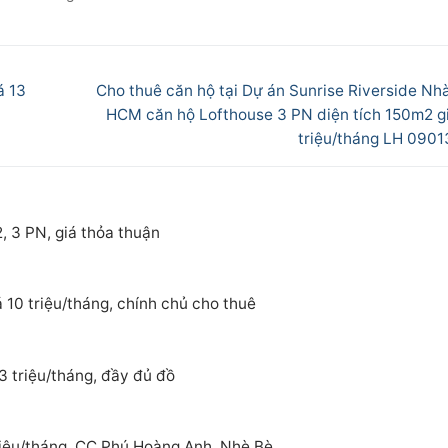
Next
á 13
Cho thuê căn hộ tại Dự án Sunrise Riverside Nhà
post:
HCM căn hộ Lofthouse 3 PN diện tích 150m2 gi
triệu/tháng LH 090
, 3 PN, giá thỏa thuận
 10 triệu/tháng, chính chủ cho thuê
3 triệu/tháng, đầy đủ đồ
riệu/tháng. CC Phú Hoàng Anh, Nhè Bè