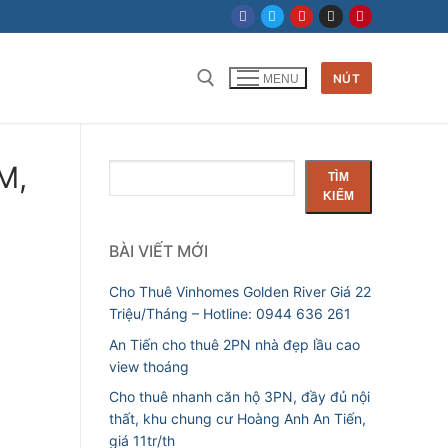
NÚT
MENU
M,
Tìm
TÌM
kiếm
KIẾM
BÀI VIẾT MỚI
Cho Thuê Vinhomes Golden River Giá 22
Triệu/Tháng – Hotline: 0944 636 261
An Tiến cho thuê 2PN nhà đẹp lầu cao
view thoáng
Cho thuê nhanh căn hộ 3PN, đầy đủ nội
thất, khu chung cư Hoàng Anh An Tiến,
giá 11tr/th