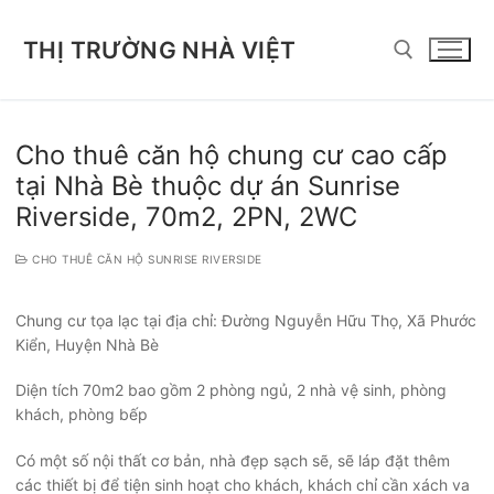
Chuyển
đến
THỊ TRƯỜNG NHÀ VIỆT
nội
dung
Tìm kiếm cho:
Cho thuê căn hộ chung cư cao cấp
tại Nhà Bè thuộc dự án Sunrise
Riverside, 70m2, 2PN, 2WC
CHO THUÊ CĂN HỘ SUNRISE RIVERSIDE
Chung cư tọa lạc tại địa chỉ: Đường Nguyễn Hữu Thọ, Xã Phước
Kiển, Huyện Nhà Bè
Diện tích 70m2 bao gồm 2 phòng ngủ, 2 nhà vệ sinh, phòng
khách, phòng bếp
Có một số nội thất cơ bản, nhà đẹp sạch sẽ, sẽ láp đặt thêm
các thiết bị để tiện sinh hoạt cho khách, khách chỉ cần xách va