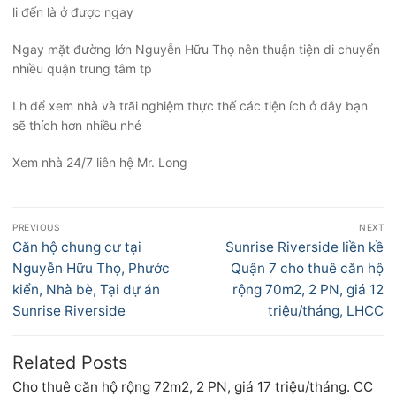
li đến là ở được ngay
Ngay mặt đường lớn Nguyễn Hữu Thọ nên thuận tiện di chuyển
nhiều quận trung tâm tp
Lh để xem nhà và trãi nghiệm thực thế các tiện ích ở đây bạn
sẽ thích hơn nhiều nhé
Xem nhà 24/7 liên hệ Mr. Long
Điều
PREVIOUS
NEXT
hướng
Previous
Next
Căn hộ chung cư tại
Sunrise Riverside liền kề
bài
post:
post:
Nguyễn Hữu Thọ, Phước
Quận 7 cho thuê căn hộ
viết
kiển, Nhà bè, Tại dự án
rộng 70m2, 2 PN, giá 12
Sunrise Riverside
triệu/tháng, LHCC
Related Posts
Cho thuê căn hộ rộng 72m2, 2 PN, giá 17 triệu/tháng. CC