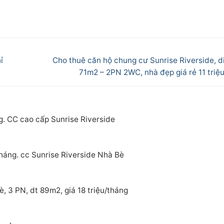
Next
ỉ
Cho thuê căn hộ chung cư Sunrise Riverside, di
post:
71m2 – 2PN 2WC, nhà đẹp giá rẻ 11 triệu
g. CC cao cấp Sunrise Riverside
tháng. cc Sunrise Riverside Nhà Bè
, 3 PN, dt 89m2, giá 18 triệu/tháng