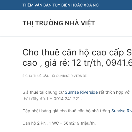
Chuyển
THÊM VĂN BẢN TÙY BIẾN HOẶC XÓA NÓ
đến
nội
THỊ TRƯỜNG NHÀ VIỆT
dung
Cho thuê căn hộ cao cấp Su
cao , giá rẻ: 12 tr/th, 0941
CHO THUÊ CĂN HỘ SUNRISE RIVERSIDE
Giá thuê tại chung cư
Sunrise Riverside
rất thích hợp với
thất đầy đủ. LH 0914 241 221 .
Cập nhật bảng giá cho thuê căn hộ nhà trống
Sunrise Ri
Căn hộ 2 PN, 1 WC – 56m2: 9 triệu/th.