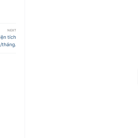
NEXT
ện tích
/tháng.