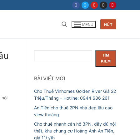
NÚT
MENU
Tìm kiếm cho:
lầu
Tìm
TÌM
kiếm
KIẾM
BÀI VIẾT MỚI
Cho Thuê Vinhomes Golden River Giá 22
 nội
Triệu/Tháng – Hotline: 0944 636 261
An Tiến cho thuê 2PN nhà đẹp lầu cao
view thoáng
Cho thuê nhanh căn hộ 3PN, đầy đủ nội
thất, khu chung cư Hoàng Anh An Tiến,
giá 11tr/th