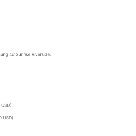
hung cư Sunrise Riverside:
0 USD).
00 USD).