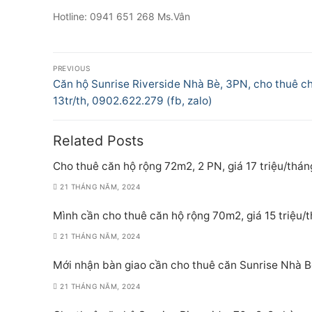
Hotline: 0941 651 268 Ms.Vân
Điều
PREVIOUS
hướng
Previous
Căn hộ Sunrise Riverside Nhà Bè, 3PN, cho thuê ch
post:
13tr/th, 0902.622.279 (fb, zalo)
bài
viết
Related Posts
Cho thuê căn hộ rộng 72m2, 2 PN, giá 17 triệu/thán
21 THÁNG NĂM, 2024
Mình cần cho thuê căn hộ rộng 70m2, giá 15 triệu/
21 THÁNG NĂM, 2024
Mới nhận bàn giao cần cho thuê căn Sunrise Nhà Bè
21 THÁNG NĂM, 2024