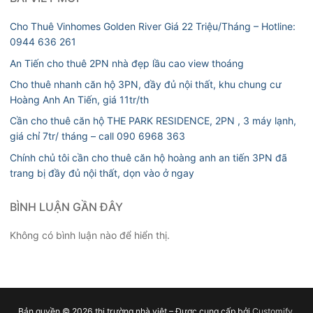
Cho Thuê Vinhomes Golden River Giá 22 Triệu/Tháng – Hotline:
0944 636 261
An Tiến cho thuê 2PN nhà đẹp lầu cao view thoáng
Cho thuê nhanh căn hộ 3PN, đầy đủ nội thất, khu chung cư
Hoàng Anh An Tiến, giá 11tr/th
Cần cho thuê căn hộ THE PARK RESIDENCE, 2PN , 3 máy lạnh,
giá chỉ 7tr/ tháng – call 090 6968 363
Chính chủ tôi cần cho thuê căn hộ hoàng anh an tiến 3PN đã
trang bị đầy đủ nội thất, dọn vào ở ngay
BÌNH LUẬN GẦN ĐÂY
Không có bình luận nào để hiển thị.
Bản quyền © 2026 thị trường nhà việt – Được cung cấp bởi
Customify
.