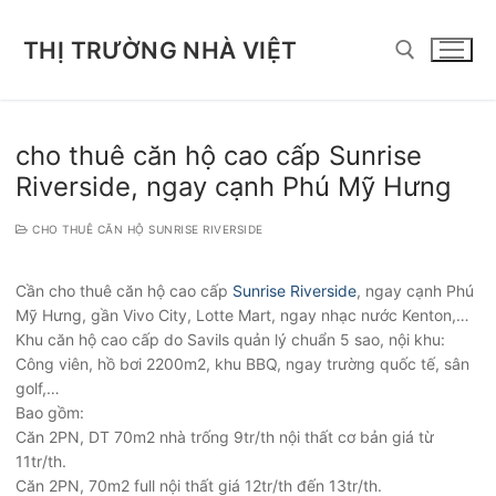
Chuyển
đến
THỊ TRƯỜNG NHÀ VIỆT
nội
dung
Tìm kiếm cho:
cho thuê căn hộ cao cấp Sunrise
Riverside, ngay cạnh Phú Mỹ Hưng
CHO THUÊ CĂN HỘ SUNRISE RIVERSIDE
Cần cho thuê căn hộ cao cấp
Sunrise Riverside
, ngay cạnh Phú
Mỹ Hưng, gần Vivo City, Lotte Mart, ngay nhạc nước Kenton,…
Khu căn hộ cao cấp do Savils quản lý chuẩn 5 sao, nội khu:
Công viên, hồ bơi 2200m2, khu BBQ, ngay trường quốc tế, sân
golf,…
Bao gồm:
Căn 2PN, DT 70m2 nhà trống 9tr/th nội thất cơ bản giá từ
11tr/th.
Căn 2PN, 70m2 full nội thất giá 12tr/th đến 13tr/th.