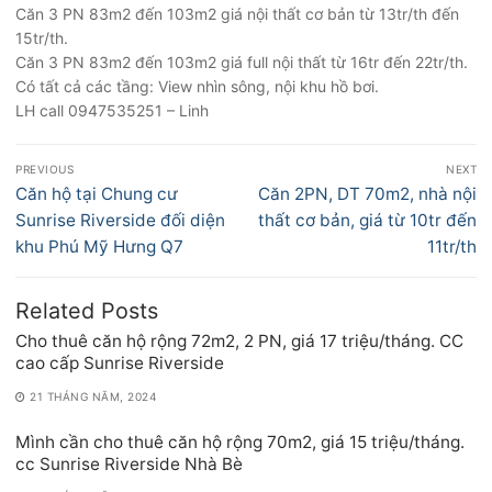
Căn 3 PN 83m2 đến 103m2 giá nội thất cơ bản từ 13tr/th đến
15tr/th.
Căn 3 PN 83m2 đến 103m2 giá full nội thất từ 16tr đến 22tr/th.
Có tất cả các tầng: View nhìn sông, nội khu hồ bơi.
LH call 0947535251 – Linh
Điều
PREVIOUS
NEXT
hướng
Previous
Next
Căn hộ tại Chung cư
Căn 2PN, DT 70m2, nhà nội
bài
post:
post:
Sunrise Riverside đối diện
thất cơ bản, giá từ 10tr đến
viết
khu Phú Mỹ Hưng Q7
11tr/th
Related Posts
Cho thuê căn hộ rộng 72m2, 2 PN, giá 17 triệu/tháng. CC
cao cấp Sunrise Riverside
21 THÁNG NĂM, 2024
Mình cần cho thuê căn hộ rộng 70m2, giá 15 triệu/tháng.
cc Sunrise Riverside Nhà Bè