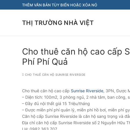
Chuyển
THÊM VĂN BẢN TÙY BIẾN HOẶC XÓA NÓ
đến
nội
THỊ TRƯỜNG NHÀ VIỆT
dung
Cho thuê căn hộ cao cấp S
Phí Phí Quả
CHO THUÊ CĂN HỘ SUNRISE RIVERSIDE
Cho thuê căn hộ cao cấp
Sunrise Riverside
, 3PN, Được M
– Diện tích: 100m2, 3 phòng ngủ, 2 nhà tắm, ban công,
– Đầy đủ nội thất giá 15 Triệu/tháng
– Được miễn phí phí quản lý, miễn phí hồ bơi, miễn phí 
Căn hộ cấp Sunrise Riverside là căn hộ sang trọng và đ
Địa chỉ căn hộ cấp Sunrise Riverside số 2 Nguyễn Hữu 
LH: 0982.363.707