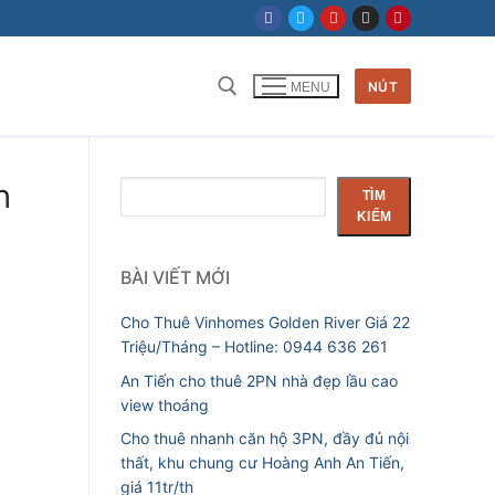
NÚT
MENU
Tìm kiếm cho:
n
Tìm
TÌM
kiếm
KIẾM
BÀI VIẾT MỚI
Cho Thuê Vinhomes Golden River Giá 22
Triệu/Tháng – Hotline: 0944 636 261
An Tiến cho thuê 2PN nhà đẹp lầu cao
view thoáng
Cho thuê nhanh căn hộ 3PN, đầy đủ nội
thất, khu chung cư Hoàng Anh An Tiến,
giá 11tr/th