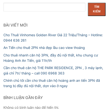
Tìm
TÌM
kiếm
KIẾM
BÀI VIẾT MỚI
Cho Thuê Vinhomes Golden River Giá 22 Triệu/Tháng – Hotline:
0944 636 261
An Tiến cho thuê 2PN nhà đẹp lầu cao view thoáng
Cho thuê nhanh căn hộ 3PN, đầy đủ nội thất, khu chung cư
Hoàng Anh An Tiến, giá 11tr/th
Cần cho thuê căn hộ THE PARK RESIDENCE, 2PN , 3 máy lạnh,
giá chỉ 7tr/ tháng – call 090 6968 363
Chính chủ tôi cần cho thuê căn hộ hoàng anh an tiến 3PN đã
trang bị đầy đủ nội thất, dọn vào ở ngay
BÌNH LUẬN GẦN ĐÂY
Không có bình luận nào để hiển thị.