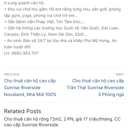
ở xung quanh căn hộ.
+ Khu vui chơi thư giãn: Hồ bơi riêng từng khu, sân golf, phòng
tập gym, yoga, phong vui chơi trẻ em…
+ Gần Bệnh viện Pháp Việt, Tim Tâm Đức,…
+ Gần hệ thống các trường học Quốc tế: Hàn Quốc, Đài Loan,
Canada, Đinh Thiện Lý, Nam Sài Gòn, SSIS…
– An ninh: Bảo vệ 24/7 tại tòa nhà và khắp Phú Mỹ Hưng. An
toàn tuyệt đối.
LH: 0982.363.707
Điều
PREVIOUS
NEXT
hướng
Previous
Next
Cho thuê căn hộ cao cấp
Cho thuê căn hộ cao cấp
bài
post:
post:
Sunrise Riverside
Trần Thái Sunrise Riverside
viết
Novaland, Nhà Mới 100%
3 Phòng ngủ
Related Posts
Cho thuê căn hộ rộng 72m2, 2 PN, giá 17 triệu/tháng. CC
cao cấp Sunrise Riverside