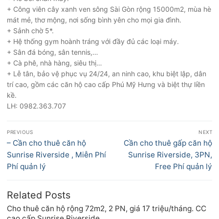
+ Công viên cây xanh ven sông Sài Gòn rộng 15000m2, mùa hè
mát mẻ, thơ mộng, nơi sống bình yên cho mọi gia đình.
+ Sảnh chờ 5*.
+ Hệ thống gym hoành tráng với đầy đủ các loại máy.
+ Sân đá bóng, sân tennis,…
+ Cà phê, nhà hàng, siêu thị…
+ Lễ tân, bảo vệ phục vụ 24/24, an ninh cao, khu biệt lập, dân
trí cao, gồm các căn hộ cao cấp Phú Mỹ Hưng và biệt thự liền
kề.
LH: 0982.363.707
Điều
PREVIOUS
NEXT
hướng
Previous
Next
– Cần cho thuê căn hộ
Cần cho thuê gấp căn hộ
bài
post:
post:
Sunrise Riverside , Miễn Phí
Sunrise Riverside, 3PN,
viết
Phí quản lý
Free Phí quản lý
Related Posts
Cho thuê căn hộ rộng 72m2, 2 PN, giá 17 triệu/tháng. CC
cao cấp Sunrise Riverside