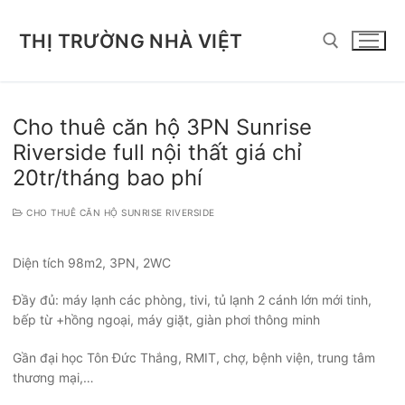
Chuyển
đến
THỊ TRƯỜNG NHÀ VIỆT
nội
dung
Tìm kiếm cho:
Cho thuê căn hộ 3PN Sunrise
Riverside full nội thất giá chỉ
20tr/tháng bao phí
CHO THUÊ CĂN HỘ SUNRISE RIVERSIDE
Diện tích 98m2, 3PN, 2WC
Đầy đủ: máy lạnh các phòng, tivi, tủ lạnh 2 cánh lớn mới tinh,
bếp từ +hồng ngoại, máy giặt, giàn phơi thông minh
Gần đại học Tôn Đức Thắng, RMIT, chợ, bệnh viện, trung tâm
thương mại,…