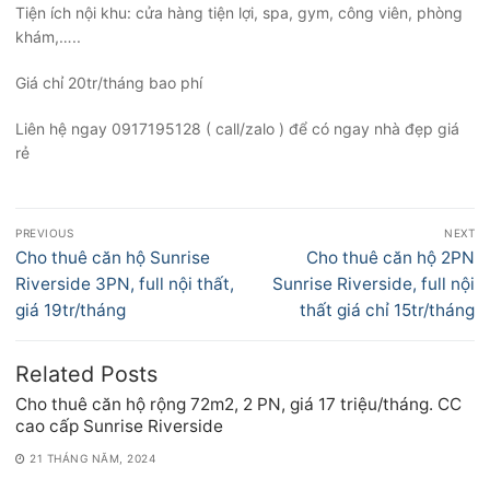
Tiện ích nội khu: cửa hàng tiện lợi, spa, gym, công viên, phòng
khám,…..
Giá chỉ 20tr/tháng bao phí
Liên hệ ngay 0917195128 ( call/zalo ) để có ngay nhà đẹp giá
rẻ
Điều
PREVIOUS
NEXT
hướng
Previous
Next
Cho thuê căn hộ Sunrise
Cho thuê căn hộ 2PN
bài
post:
post:
Riverside 3PN, full nội thất,
Sunrise Riverside, full nội
viết
giá 19tr/tháng
thất giá chỉ 15tr/tháng
Related Posts
Cho thuê căn hộ rộng 72m2, 2 PN, giá 17 triệu/tháng. CC
cao cấp Sunrise Riverside
21 THÁNG NĂM, 2024