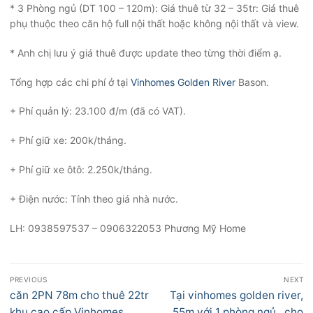
* 3 Phòng ngủ (DT 100 – 120m): Giá thuê từ 32 – 35tr: Giá thuê
phụ thuộc theo căn hộ full nội thất hoặc không nội thất và view.
* Anh chị lưu ý giá thuê được update theo từng thời điểm ạ.
Tổng hợp các chi phí ở tại
Vinhomes Golden River
Bason.
+ Phí quản lý: 23.100 đ/m (đã có VAT).
+ Phí giữ xe: 200k/tháng.
+ Phí giữ xe ôtô: 2.250k/tháng.
+ Điện nước: Tính theo giá nhà nước.
LH: 0938597537 – 0906322053 Phương Mỹ Home
Điều
PREVIOUS
NEXT
hướng
Previous
Next
căn 2PN 78m cho thuê 22tr
Tại vinhomes golden river,
bài
post:
post:
khu cao cấp Vinhomes
55m với 1 phòng ngủ , cho