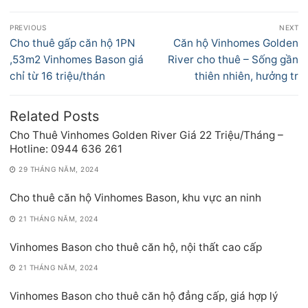
Điều
PREVIOUS
NEXT
hướng
Previous
Next
Cho thuê gấp căn hộ 1PN
Căn hộ Vinhomes Golden
bài
post:
post:
,53m2 Vinhomes Bason giá
River cho thuê – Sống gần
viết
chỉ từ 16 triệu/thán
thiên nhiên, hưởng tr
Related Posts
Cho Thuê Vinhomes Golden River Giá 22 Triệu/Tháng –
Hotline: 0944 636 261
29 THÁNG NĂM, 2024
Cho thuê căn hộ Vinhomes Bason, khu vực an ninh
21 THÁNG NĂM, 2024
Vinhomes Bason cho thuê căn hộ, nội thất cao cấp
21 THÁNG NĂM, 2024
Vinhomes Bason cho thuê căn hộ đẳng cấp, giá hợp lý