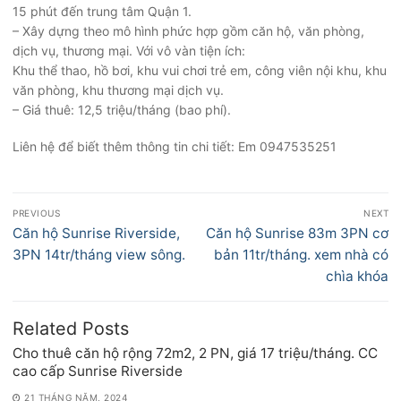
15 phút đến trung tâm Quận 1.
– Xây dựng theo mô hình phức hợp gồm căn hộ, văn phòng,
dịch vụ, thương mại. Với vô vàn tiện ích:
Khu thể thao, hồ bơi, khu vui chơi trẻ em, công viên nội khu, khu
văn phòng, khu thương mại dịch vụ.
– Giá thuê: 12,5 triệu/tháng (bao phí).
Liên hệ để biết thêm thông tin chi tiết: Em 0947535251
Điều
PREVIOUS
NEXT
hướng
Previous
Next
Căn hộ Sunrise Riverside,
Căn hộ Sunrise 83m 3PN cơ
bài
post:
post:
3PN 14tr/tháng view sông.
bản 11tr/tháng. xem nhà có
viết
chìa khóa
Related Posts
Cho thuê căn hộ rộng 72m2, 2 PN, giá 17 triệu/tháng. CC
cao cấp Sunrise Riverside
21 THÁNG NĂM, 2024