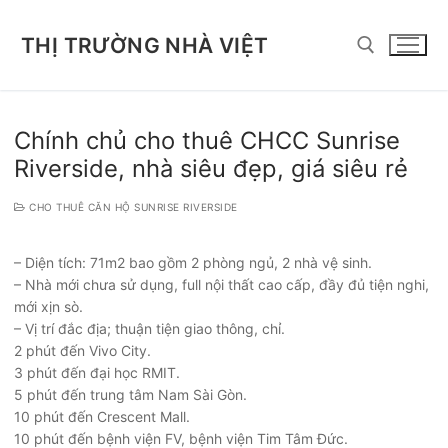
Chuyển
đến
THỊ TRƯỜNG NHÀ VIỆT
nội
dung
Tìm kiếm cho:
Chính chủ cho thuê CHCC Sunrise
Riverside, nhà siêu đẹp, giá siêu rẻ
CHO THUÊ CĂN HỘ SUNRISE RIVERSIDE
– Diện tích: 71m2 bao gồm 2 phòng ngủ, 2 nhà vệ sinh.
– Nhà mới chưa sử dụng, full nội thất cao cấp, đầy đủ tiện nghi,
mới xịn sò.
– Vị trí đắc địa; thuận tiện giao thông, chỉ.
2 phút đến Vivo City.
3 phút đến đại học RMIT.
5 phút đến trung tâm Nam Sài Gòn.
10 phút đến Crescent Mall.
10 phút đến bệnh viện FV, bệnh viện Tim Tâm Đức.