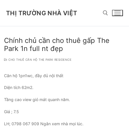
Chuyển
đến
THỊ TRƯỜNG NHÀ VIỆT
nội
dung
Tìm kiếm cho:
Chính chủ cần cho thuê gấp The
Park 1n full nt đẹp
CHO THUÊ CĂN HỘ THE PARK RESIDENCE
Căn hộ 1pn1wc, đầy đủ nội thất
Diện tích 62m2.
Tầng cao view gió mát quanh năm.
Giá ; 7.5
LH; 0798 067 909 Ngân xem nhà mọi lúc.