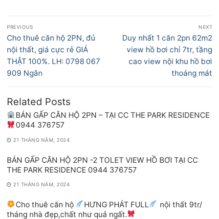
Điều
PREVIOUS
NEXT
hướng
Previous
Next
Cho thuê căn hộ 2PN, đủ
Duy nhất 1 căn 2pn 62m2
bài
post:
post:
nội thất, giá cực rẻ GIÁ
view hồ bơi chỉ 7tr, tầng
viết
THẬT 100%. LH: 0798 067
cao view nội khu hồ bơi
909 Ngân
thoáng mát
Related Posts
BÁN GẤP CĂN HỘ 2PN – TẠI CC THE PARK RESIDENCE
0944 376757
21 THÁNG NĂM, 2024
BÁN GẤP CĂN HỘ 2PN -2 TOLET VIEW HỒ BƠI TẠI CC
THE PARK RESIDENCE 0944 376757
21 THÁNG NĂM, 2024
Cho thuê căn hộ
HƯNG PHÁT FULL
nội thất 9tr/
tháng nhà đẹp,chất như quả ngất.