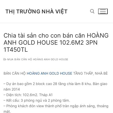
Chuyển
đến
THỊ TRƯỜNG NHÀ VIỆT
nội
dung
Tìm kiếm cho:
Chia tài sản cho con bán căn HOÀNG
ANH GOLD HOUSE 102.6M2 3PN
1T450TL
MUA BÁN CĂN HỘ HOÀNG ANH GOLD HOUSE
BÁN CĂN HỘ
HOÀNG ANH GOLD HOUSE
TẦNG THẤP, NHÀ BÈ
– Dự án bao gồm 2 block cao 28 tầng chia làm 8 khu. Bàn giao
năm 2014
– Diện tích: 102.6m2. Tháp A1
– Kết cấu: 3 phòng ngủ và 2 phòng tắm.
– Phòng khách đón view thành phố tràn ngập ánh sáng, thoáng
mát.