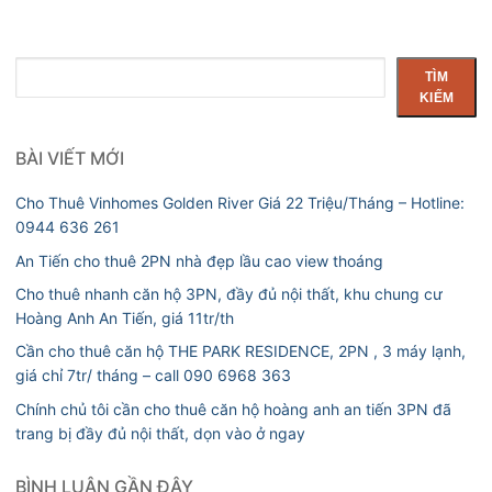
Tìm
TÌM
kiếm
KIẾM
BÀI VIẾT MỚI
Cho Thuê Vinhomes Golden River Giá 22 Triệu/Tháng – Hotline:
0944 636 261
An Tiến cho thuê 2PN nhà đẹp lầu cao view thoáng
Cho thuê nhanh căn hộ 3PN, đầy đủ nội thất, khu chung cư
Hoàng Anh An Tiến, giá 11tr/th
Cần cho thuê căn hộ THE PARK RESIDENCE, 2PN , 3 máy lạnh,
giá chỉ 7tr/ tháng – call 090 6968 363
Chính chủ tôi cần cho thuê căn hộ hoàng anh an tiến 3PN đã
trang bị đầy đủ nội thất, dọn vào ở ngay
BÌNH LUẬN GẦN ĐÂY