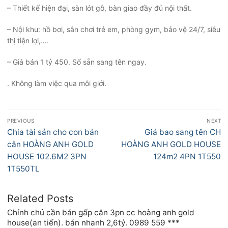
– Thiết kế hiện đại, sàn lót gỗ, bàn giao đầy đủ nội thất.
– Nội khu: hồ bơi, sân chơi trẻ em, phòng gym, bảo vệ 24/7, siêu
thị tiện lợi,….
– Giá bán 1 tỷ 450. Sổ sẵn sang tên ngay.
. Không làm việc qua môi giới.
Điều
PREVIOUS
NEXT
hướng
Previous
Next
Chia tài sản cho con bán
Giá bao sang tên CH
bài
post:
post:
căn HOÀNG ANH GOLD
HOÀNG ANH GOLD HOUSE
viết
HOUSE 102.6M2 3PN
124m2 4PN 1T550
1T550TL
Related Posts
Chính chủ cần bán gấp căn 3pn cc hoàng anh gold
house(an tiến). bán nhanh 2,6tỷ. 0989 559 ***