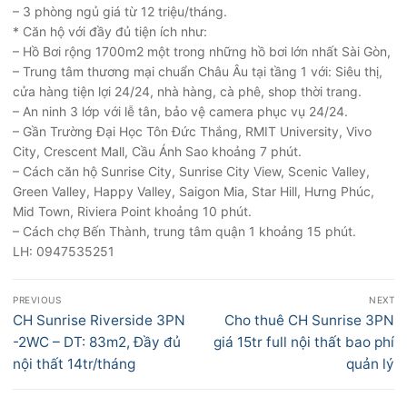
– 3 phòng ngủ giá từ 12 triệu/tháng.
* Căn hộ với đầy đủ tiện ích như:
– Hồ Bơi rộng 1700m2 một trong những hồ bơi lớn nhất Sài Gòn,
– Trung tâm thương mại chuẩn Châu Âu tại tầng 1 với: Siêu thị,
cửa hàng tiện lợi 24/24, nhà hàng, cà phê, shop thời trang.
– An ninh 3 lớp với lễ tân, bảo vệ camera phục vụ 24/24.
– Gần Trường Đại Học Tôn Đức Thắng, RMIT University, Vivo
City, Crescent Mall, Cầu Ánh Sao khoảng 7 phút.
– Cách căn hộ Sunrise City, Sunrise City View, Scenic Valley,
Green Valley, Happy Valley, Saigon Mia, Star Hill, Hưng Phúc,
Mid Town, Riviera Point khoảng 10 phút.
– Cách chợ Bến Thành, trung tâm quận 1 khoảng 15 phút.
LH: 0947535251
Điều
PREVIOUS
NEXT
hướng
Previous
Next
CH Sunrise Riverside 3PN
Cho thuê CH Sunrise 3PN
bài
post:
post:
-2WC – DT: 83m2, Đầy đủ
giá 15tr full nội thất bao phí
viết
nội thất 14tr/tháng
quản lý