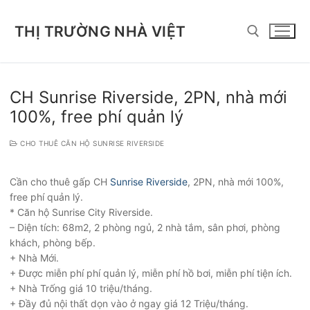
Chuyển
đến
THỊ TRƯỜNG NHÀ VIỆT
nội
dung
Tìm kiếm cho:
CH Sunrise Riverside, 2PN, nhà mới
100%, free phí quản lý
CHO THUÊ CĂN HỘ SUNRISE RIVERSIDE
Cần cho thuê gấp CH
Sunrise Riverside
, 2PN, nhà mới 100%,
free phí quản lý.
* Căn hộ Sunrise City Riverside.
– Diện tích: 68m2, 2 phòng ngủ, 2 nhà tắm, sân phơi, phòng
khách, phòng bếp.
+ Nhà Mới.
+ Được miễn phí phí quản lý, miễn phí hồ bơi, miễn phí tiện ích.
+ Nhà Trống giá 10 triệu/tháng.
+ Đầy đủ nội thất dọn vào ở ngay giá 12 Triệu/tháng.