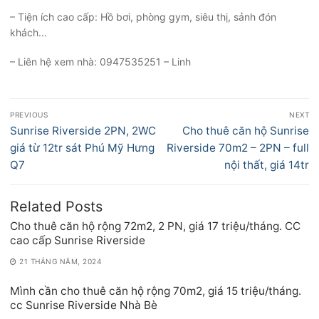
– Tiện ích cao cấp: Hồ bơi, phòng gym, siêu thị, sảnh đón
khách…
– Liên hệ xem nhà: 0947535251 – Linh
Điều
PREVIOUS
NEXT
hướng
Previous
Next
Sunrise Riverside 2PN, 2WC
Cho thuê căn hộ Sunrise
bài
post:
post:
giá từ 12tr sát Phú Mỹ Hưng
Riverside 70m2 – 2PN – full
viết
Q7
nội thất, giá 14tr
Related Posts
Cho thuê căn hộ rộng 72m2, 2 PN, giá 17 triệu/tháng. CC
cao cấp Sunrise Riverside
21 THÁNG NĂM, 2024
Mình cần cho thuê căn hộ rộng 70m2, giá 15 triệu/tháng.
cc Sunrise Riverside Nhà Bè