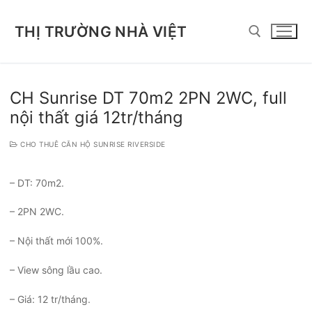
Chuyển
đến
THỊ TRƯỜNG NHÀ VIỆT
nội
dung
Tìm kiếm cho:
CH Sunrise DT 70m2 2PN 2WC, full
nội thất giá 12tr/tháng
CHO THUÊ CĂN HỘ SUNRISE RIVERSIDE
– DT: 70m2.
– 2PN 2WC.
– Nội thất mới 100%.
– View sông lầu cao.
– Giá: 12 tr/tháng.