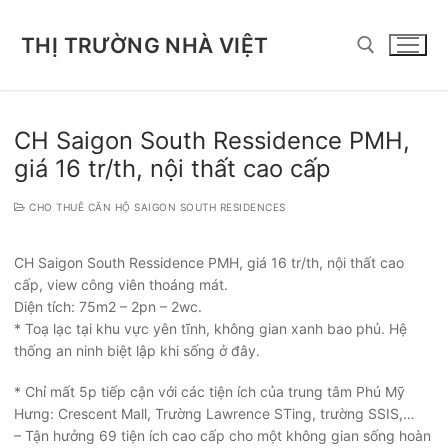
Chuyển
đến
THỊ TRƯỜNG NHÀ VIỆT
nội
dung
Tìm kiếm cho:
CH Saigon South Ressidence PMH,
giá 16 tr/th, nội thất cao cấp
CHO THUÊ CĂN HỘ SAIGON SOUTH RESIDENCES
CH Saigon South Ressidence PMH, giá 16 tr/th, nội thất cao
cấp, view công viên thoáng mát.
Diện tích: 75m2 – 2pn – 2wc.
* Toạ lạc tại khu vực yên tĩnh, không gian xanh bao phủ. Hệ
thống an ninh biệt lập khi sống ở đây.
* Chỉ mất 5p tiếp cận với các tiện ích của trung tâm Phú Mỹ
Hưng: Crescent Mall, Trường Lawrence STing, trường SSIS,…
– Tận hưởng 69 tiện ích cao cấp cho một không gian sống hoàn