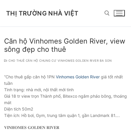
Chuyển
đến
THỊ TRƯỜNG NHÀ VIỆT
nội
dung
Tìm kiếm cho:
Căn hộ Vinhomes Golden River, view
sông đẹp cho thuê
CHO THUÊ CĂN HỘ CHUNG CƯ VINHOMES GOLDEN RIVER BA SON
“Cho thuê gấp căn hộ 1PN
Vinhomes Golden River
giá tốt nhất
tuần
Tình trạng: nhà mới, nội thất mới tinh
Giá 18 tr view trọn Thành phố, Bitexco ngắm pháo bông, thoáng
mát
Diện tích 50m2
Tiện ích: Hồ bơi, Gym, trung tâm quận 1, gần Landmark 81….
𝐕𝐈𝐍𝐇𝐎𝐌𝐄𝐒 𝐆𝐎𝐋𝐃𝐄𝐍 𝐑𝐈𝐕𝐄𝐑