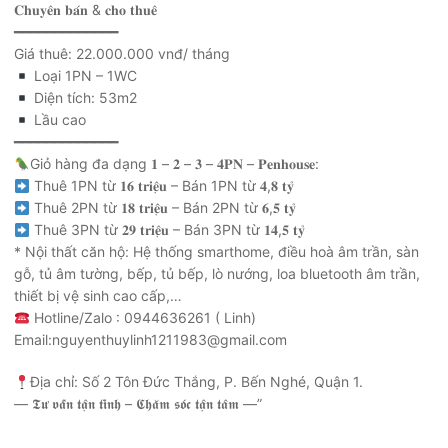
𝐂𝐡𝐮𝐲𝐞̂𝐧 𝐛𝐚́𝐧 & 𝐜𝐡𝐨 𝐭𝐡𝐮𝐞̂
━━━━━━━━━━━━━
Giá thuê: 22.000.000 vnđ/ tháng
Loại 1PN – 1WC
Diện tích: 53m2
Lầu cao
━━━━━━━━━━━━━
Giỏ hàng đa dạng 𝟏 – 𝟐 – 𝟑 – 𝟒𝐏𝐍 – 𝐏𝐞𝐧𝐡𝐨𝐮𝐬𝐞:
Thuê 1PN từ 𝟏𝟔 𝐭𝐫𝐢𝐞̣̂𝐮 – Bán 1PN từ 𝟒,𝟖 𝐭𝐲̉
Thuê 2PN từ 𝟏𝟖 𝐭𝐫𝐢𝐞̣̂𝐮 – Bán 2PN từ 𝟔,𝟓 𝐭𝐲̉
Thuê 3PN từ 𝟐𝟗 𝐭𝐫𝐢𝐞̣̂𝐮 – Bán 3PN từ 𝟏𝟒,𝟓 𝐭𝐲̉
* Nội thất căn hộ: Hệ thống smarthome, điều hoà âm trần, sàn
gỗ, tủ âm tường, bếp, tủ bếp, lò nướng, loa bluetooth âm trần,
thiết bị vệ sinh cao cấp,…
Hotline/Zalo : 0944636261 ( Linh)
Email:nguyenthuylinh1211983@gmail.com
Địa chỉ: Số 2 Tôn Đức Thắng, P. Bến Nghé, Quận 1.
— 𝕿𝖚̛ 𝖛𝖆̂́𝖓 𝖙𝖆̣̂𝖓 𝖙𝖎̀𝖓𝖍 – 𝕮𝖍𝖆̆𝖒 𝖘𝖔́𝖈 𝖙𝖆̣̂𝖓 𝖙𝖆̂𝖒 —”