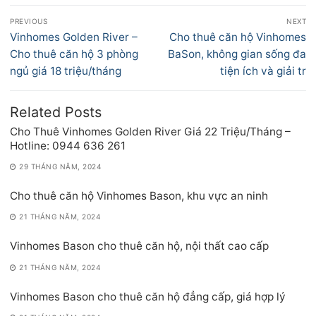
Điều
PREVIOUS
NEXT
hướng
Previous
Next
Vinhomes Golden River –
Cho thuê căn hộ Vinhomes
bài
post:
post:
Cho thuê căn hộ 3 phòng
BaSon, không gian sống đa
viết
ngủ giá 18 triệu/tháng
tiện ích và giải tr
Related Posts
Cho Thuê Vinhomes Golden River Giá 22 Triệu/Tháng –
Hotline: 0944 636 261
29 THÁNG NĂM, 2024
Cho thuê căn hộ Vinhomes Bason, khu vực an ninh
21 THÁNG NĂM, 2024
Vinhomes Bason cho thuê căn hộ, nội thất cao cấp
21 THÁNG NĂM, 2024
Vinhomes Bason cho thuê căn hộ đẳng cấp, giá hợp lý