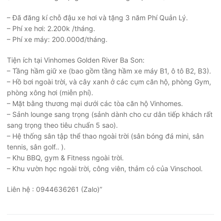
– Đã đăng kí chỗ đậu xe hơi và tặng 3 năm Phí Quản Lý.
– Phí xe hơi: 2.200k /tháng.
– Phí xe máy: 200.000đ/tháng.
Tiện ích tại Vinhomes Golden River Ba Son:
– Tầng hầm giữ xe (bao gồm tầng hầm xe máy B1, ô tô B2, B3).
– Hồ bơi ngoài trời, và cây xanh ở các cụm căn hộ, phòng Gym,
phòng xông hơi (miễn phí).
– Mặt bằng thương mại dưới các tòa căn hộ Vinhomes.
– Sảnh lounge sang trọng (sảnh dành cho cư dân tiếp khách rất
sang trọng theo tiêu chuẩn 5 sao).
– Hệ thống sân tập thể thao ngoài trời (sân bóng đá mini, sân
tennis, sân golf.. ).
– Khu BBQ, gym & Fitness ngoài trời.
– Khu vườn học ngoài trời, công viên, thảm cỏ của Vinschool.
Liên hệ : 0944636261 (Zalo)”
Điều