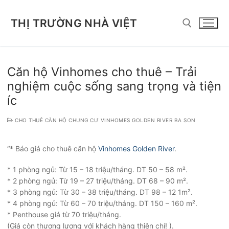
Chuyển
đến
THỊ TRƯỜNG NHÀ VIỆT
nội
dung
Tìm kiếm cho:
Căn hộ Vinhomes cho thuê – Trải
nghiệm cuộc sống sang trọng và tiện
íc
CHO THUÊ CĂN HỘ CHUNG CƯ VINHOMES GOLDEN RIVER BA SON
“* Báo giá cho thuê căn hộ
Vinhomes Golden River
.
* 1 phòng ngủ: Từ 15 – 18 triệu/tháng. DT 50 – 58 m².
* 2 phòng ngủ: Từ 19 – 27 triệu/tháng. DT 68 – 90 m².
* 3 phòng ngủ: Từ 30 – 38 triệu/tháng. DT 98 – 12 1m².
* 4 phòng ngủ: Từ 60 – 70 triệu/tháng. DT 150 – 160 m².
* Penthouse giá từ 70 triệu/tháng.
(Giá còn thương lượng với khách hàng thiện chí! ).