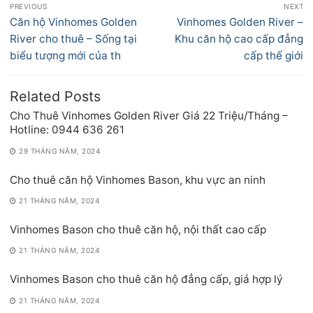
PREVIOUS
NEXT
hướng
Previous
Next
Căn hộ Vinhomes Golden
Vinhomes Golden River –
bài
post:
post:
River cho thuê – Sống tại
Khu căn hộ cao cấp đẳng
viết
biểu tượng mới của th
cấp thế giới
Related Posts
Cho Thuê Vinhomes Golden River Giá 22 Triệu/Tháng –
Hotline: 0944 636 261
29 THÁNG NĂM, 2024
Cho thuê căn hộ Vinhomes Bason, khu vực an ninh
21 THÁNG NĂM, 2024
Vinhomes Bason cho thuê căn hộ, nội thất cao cấp
21 THÁNG NĂM, 2024
Vinhomes Bason cho thuê căn hộ đẳng cấp, giá hợp lý
21 THÁNG NĂM, 2024