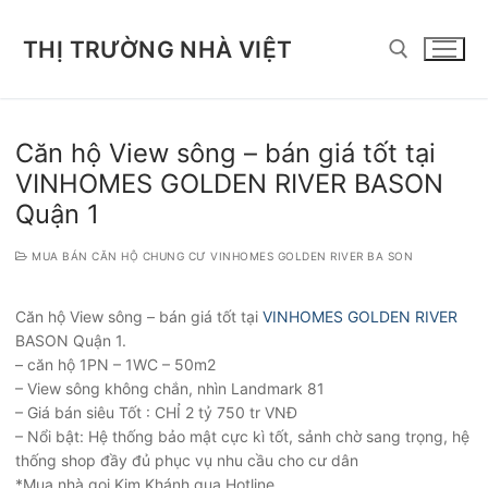
Chuyển
đến
THỊ TRƯỜNG NHÀ VIỆT
nội
dung
Tìm kiếm cho:
Căn hộ View sông – bán giá tốt tại
VINHOMES GOLDEN RIVER BASON
Quận 1
MUA BÁN CĂN HỘ CHUNG CƯ VINHOMES GOLDEN RIVER BA SON
Căn hộ View sông – bán giá tốt tại
VINHOMES GOLDEN RIVER
BASON Quận 1.
– căn hộ 1PN – 1WC – 50m2
– View sông không chắn, nhìn Landmark 81
– Giá bán siêu Tốt : CHỈ 2 tỷ 750 tr VNĐ
– Nổi bật: Hệ thống bảo mật cực kì tốt, sảnh chờ sang trọng, hệ
thống shop đầy đủ phục vụ nhu cầu cho cư dân
*Mua nhà gọi Kim Khánh qua Hotline