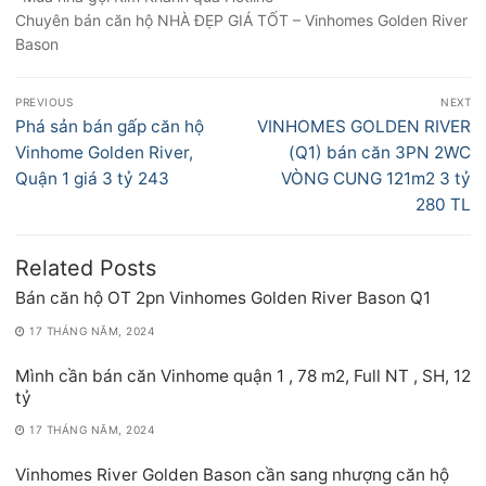
Chuyên bán căn hộ NHÀ ĐẸP GIÁ TỐT – Vinhomes Golden River
Bason
Điều
PREVIOUS
NEXT
hướng
Previous
Next
Phá sản bán gấp căn hộ
VINHOMES GOLDEN RIVER
bài
post:
post:
Vinhome Golden River,
(Q1) bán căn 3PN 2WC
viết
Quận 1 giá 3 tỷ 243
VÒNG CUNG 121m2 3 tỷ
280 TL
Related Posts
Bán căn hộ OT 2pn Vinhomes Golden River Bason Q1
17 THÁNG NĂM, 2024
Mình cần bán căn Vinhome quận 1 , 78 m2, Full NT , SH, 12
tỷ
17 THÁNG NĂM, 2024
Vinhomes River Golden Bason cần sang nhượng căn hộ