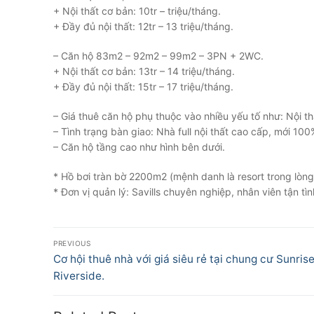
+ Nội thất cơ bản: 10tr – triệu/tháng.
+ Đầy đủ nội thất: 12tr – 13 triệu/tháng.
– Căn hộ 83m2 – 92m2 – 99m2 – 3PN + 2WC.
+ Nội thất cơ bản: 13tr – 14 triệu/tháng.
+ Đầy đủ nội thất: 15tr – 17 triệu/tháng.
– Giá thuê căn hộ phụ thuộc vào nhiều yếu tố như: Nội t
– Tình trạng bàn giao: Nhà full nội thất cao cấp, mới 10
– Căn hộ tầng cao như hình bên dưới.
* Hồ bơi tràn bờ 2200m2 (mệnh danh là resort trong lò
* Đơn vị quản lý: Savills chuyên nghiệp, nhân viên tận tì
Điều
PREVIOUS
hướng
Previous
Cơ hội thuê nhà với giá siêu rẻ tại chung cư Sunris
post:
Riverside.
bài
viết