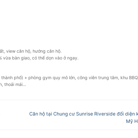
hất, view căn hộ, hướng căn hộ.
0% vừa bàn giao, có thể dọn vào ở ngay.
ng thành phố) + phòng gym quy mô lớn, công viên trung tâm, khu BB
nh, thoải mái…
Next
e
Căn hộ tại Chung cư Sunrise Riverside đối diện 
post:
Mỹ H