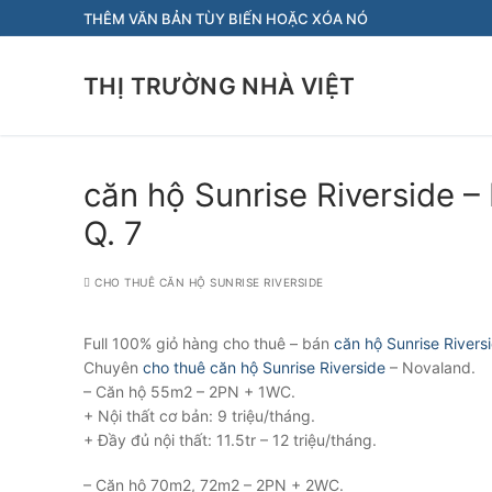
Chuyển
THÊM VĂN BẢN TÙY BIẾN HOẶC XÓA NÓ
đến
nội
THỊ TRƯỜNG NHÀ VIỆT
dung
căn hộ Sunrise Riverside 
Q. 7
CHO THUÊ CĂN HỘ SUNRISE RIVERSIDE
Full 100% giỏ hàng cho thuê – bán
căn hộ Sunrise Rivers
Chuyên
cho thuê căn hộ Sunrise Riverside
– Novaland.
– Căn hộ 55m2 – 2PN + 1WC.
+ Nội thất cơ bản: 9 triệu/tháng.
+ Đầy đủ nội thất: 11.5tr – 12 triệu/tháng.
– Căn hộ 70m2, 72m2 – 2PN + 2WC.