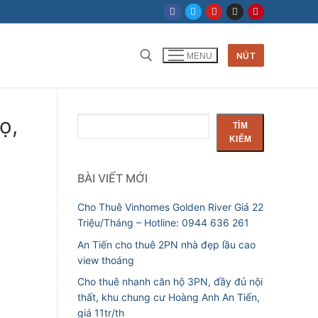
NÚT
MENU
Tìm kiếm cho:
ọ,
Tìm
TÌM
kiếm
KIẾM
BÀI VIẾT MỚI
Cho Thuê Vinhomes Golden River Giá 22
Triệu/Tháng – Hotline: 0944 636 261
An Tiến cho thuê 2PN nhà đẹp lầu cao
view thoáng
Cho thuê nhanh căn hộ 3PN, đầy đủ nội
thất, khu chung cư Hoàng Anh An Tiến,
giá 11tr/th