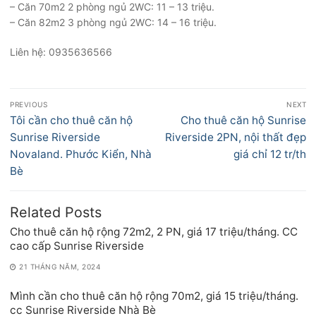
– Căn 70m2 2 phòng ngủ 2WC: 11 – 13 triệu.
– Căn 82m2 3 phòng ngủ 2WC: 14 – 16 triệu.
Liên hệ: 0935636566
Điều
PREVIOUS
NEXT
hướng
Previous
Next
Tôi cần cho thuê căn hộ
Cho thuê căn hộ Sunrise
bài
post:
post:
Sunrise Riverside
Riverside 2PN, nội thất đẹp
viết
Novaland. Phước Kiển, Nhà
giá chỉ 12 tr/th
Bè
Related Posts
Cho thuê căn hộ rộng 72m2, 2 PN, giá 17 triệu/tháng. CC
cao cấp Sunrise Riverside
21 THÁNG NĂM, 2024
Mình cần cho thuê căn hộ rộng 70m2, giá 15 triệu/tháng.
cc Sunrise Riverside Nhà Bè