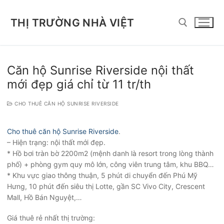
Chuyển
đến
THỊ TRƯỜNG NHÀ VIỆT
nội
dung
Tìm kiếm cho:
Căn hộ Sunrise Riverside nội thất
mới đẹp giá chỉ từ 11 tr/th
CHO THUÊ CĂN HỘ SUNRISE RIVERSIDE
Cho thuê căn hộ Sunrise Riverside
.
– Hiện trạng: nội thất mới đẹp.
* Hồ bơi tràn bờ 2200m2 (mệnh danh là resort trong lòng thành
phố) + phòng gym quy mô lớn, công viên trung tâm, khu BBQ…
* Khu vực giao thông thuận, 5 phút di chuyển đến Phú Mỹ
Hưng, 10 phút đến siêu thị Lotte, gần SC Vivo City, Crescent
Mall, Hồ Bán Nguyệt,…
Giá thuê rẻ nhất thị trường: