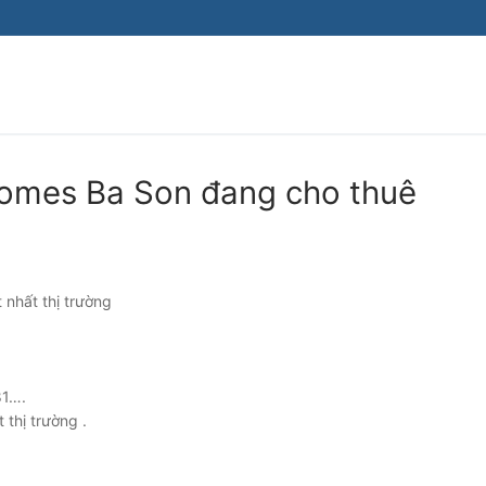
homes Ba Son đang cho thuê
t nhất thị trường
81….
thị trường .