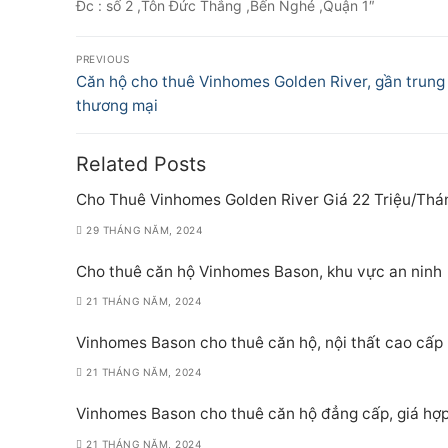
Đc : số 2 ,Tôn Đức Thắng ,Bến Nghé ,Quận 1″
Điều
PREVIOUS
hướng
Previous
Căn hộ cho thuê Vinhomes Golden River, gần trung
post:
thương mại
bài
viết
Related Posts
Cho Thuê Vinhomes Golden River Giá 22 Triệu/Thá
29 THÁNG NĂM, 2024
Cho thuê căn hộ Vinhomes Bason, khu vực an ninh
21 THÁNG NĂM, 2024
Vinhomes Bason cho thuê căn hộ, nội thất cao cấp
21 THÁNG NĂM, 2024
Vinhomes Bason cho thuê căn hộ đẳng cấp, giá hợp
21 THÁNG NĂM, 2024