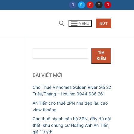
NÚT
MENU
Tìm kiếm cho:
Tìm
TÌM
kiếm
KIẾM
BÀI VIẾT MỚI
Cho Thuê Vinhomes Golden River Giá 22
Triệu/Tháng – Hotline: 0944 636 261
An Tiến cho thuê 2PN nhà đẹp lầu cao
view thoáng
Cho thuê nhanh căn hộ 3PN, đầy đủ nội
thất, khu chung cư Hoàng Anh An Tiến,
giá 11tr/th