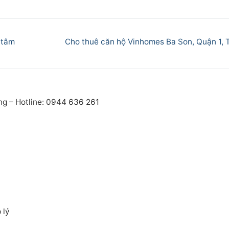
Next
 tâm
Cho thuê căn hộ Vinhomes Ba Son, Quận 1,
post:
ng – Hotline: 0944 636 261
 lý