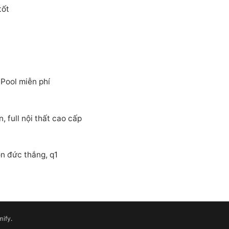
tốt
ool miễn phí
 full nội thất cao cấp
n đức thắng, q1
mify
.