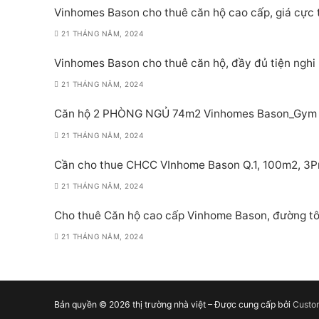
Vinhomes Bason cho thuê căn hộ cao cấp, giá cực 
21 THÁNG NĂM, 2024
Vinhomes Bason cho thuê căn hộ, đầy đủ tiện nghi
21 THÁNG NĂM, 2024
Căn hộ 2 PHÒNG NGỦ 74m2 Vinhomes Bason_Gym P
21 THÁNG NĂM, 2024
Cần cho thue CHCC VInhome Bason Q.1, 100m2, 3Pn,
21 THÁNG NĂM, 2024
Cho thuê Căn hộ cao cấp Vinhome Bason, đường tô
21 THÁNG NĂM, 2024
Bản quyền © 2026 thị trường nhà việt – Được cung cấp bởi
Custo