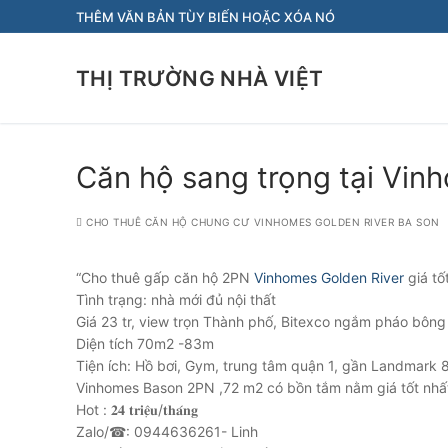
Chuyển
THÊM VĂN BẢN TÙY BIẾN HOẶC XÓA NÓ
đến
nội
THỊ TRƯỜNG NHÀ VIỆT
dung
Căn hộ sang trọng tại Vin
CHO THUÊ CĂN HỘ CHUNG CƯ VINHOMES GOLDEN RIVER BA SON
“Cho thuê gấp căn hộ 2PN
Vinhomes Golden River
giá tố
Tình trạng: nhà mới đủ nội thất
Giá 23 tr, view trọn Thành phố, Bitexco ngắm pháo bông
Diện tích 70m2 -83m
Tiện ích: Hồ bơi, Gym, trung tâm quận 1, gần Landmark 
Vinhomes Bason 2PN ,72 m2 có bồn tắm nằm giá tốt nhất 
Hot : 𝟐𝟒 𝐭𝐫𝐢𝐞̣̂𝐮/𝐭𝐡𝐚́𝐧𝐠
Zalo/☎: 0944636261- Linh