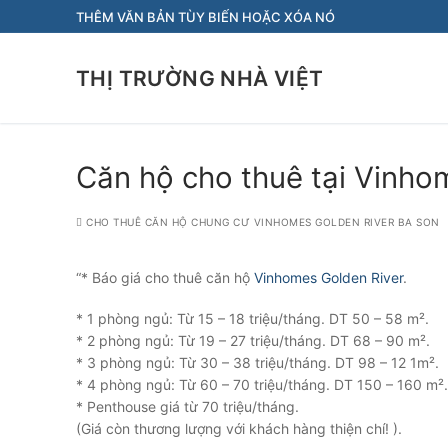
Chuyển
THÊM VĂN BẢN TÙY BIẾN HOẶC XÓA NÓ
đến
nội
THỊ TRƯỜNG NHÀ VIỆT
dung
Căn hộ cho thuê tại Vinho
CHO THUÊ CĂN HỘ CHUNG CƯ VINHOMES GOLDEN RIVER BA SON
“* Báo giá cho thuê căn hộ
Vinhomes Golden River
.
* 1 phòng ngủ: Từ 15 – 18 triệu/tháng. DT 50 – 58 m².
* 2 phòng ngủ: Từ 19 – 27 triệu/tháng. DT 68 – 90 m².
* 3 phòng ngủ: Từ 30 – 38 triệu/tháng. DT 98 – 12 1m².
* 4 phòng ngủ: Từ 60 – 70 triệu/tháng. DT 150 – 160 m².
* Penthouse giá từ 70 triệu/tháng.
(Giá còn thương lượng với khách hàng thiện chí! ).