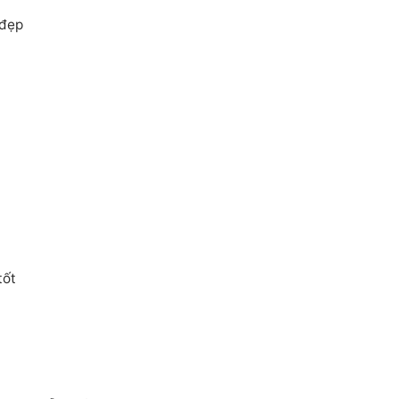
 đẹp
tốt