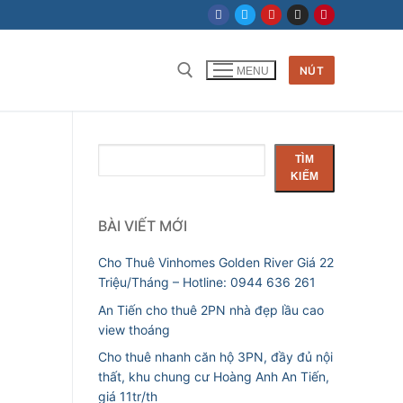
NÚT
MENU
Tìm kiếm cho:
Tìm
TÌM
kiếm
KIẾM
BÀI VIẾT MỚI
Cho Thuê Vinhomes Golden River Giá 22
Triệu/Tháng – Hotline: 0944 636 261
An Tiến cho thuê 2PN nhà đẹp lầu cao
view thoáng
Cho thuê nhanh căn hộ 3PN, đầy đủ nội
thất, khu chung cư Hoàng Anh An Tiến,
giá 11tr/th