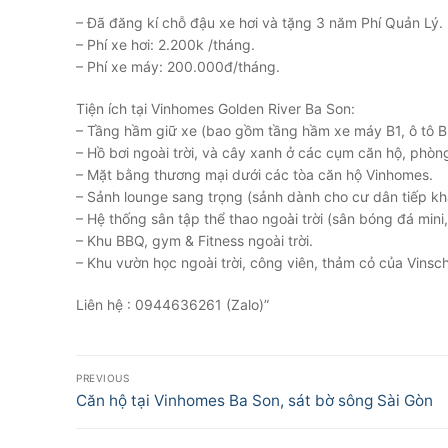
– Đã đăng kí chỗ đậu xe hơi và tặng 3 năm Phí Quản Lý.
– Phí xe hơi: 2.200k /tháng.
– Phí xe máy: 200.000đ/tháng.
Tiện ích tại Vinhomes Golden River Ba Son:
– Tầng hầm giữ xe (bao gồm tầng hầm xe máy B1, ô tô B
– Hồ bơi ngoài trời, và cây xanh ở các cụm căn hộ, phòn
– Mặt bằng thương mại dưới các tòa căn hộ Vinhomes.
– Sảnh lounge sang trọng (sảnh dành cho cư dân tiếp khá
– Hệ thống sân tập thể thao ngoài trời (sân bóng đá mini, s
– Khu BBQ, gym & Fitness ngoài trời.
– Khu vườn học ngoài trời, công viên, thảm cỏ của Vinsch
Liên hệ : 0944636261 (Zalo)”
Điều
PREVIOUS
hướng
Previous
Căn hộ tại Vinhomes Ba Son, sát bờ sông Sài Gòn
post:
bài