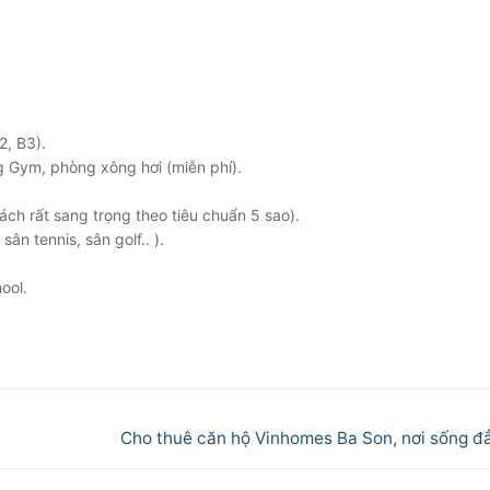
2, B3).
g Gym, phòng xông hơi (miễn phí).
ch rất sang trọng theo tiêu chuẩn 5 sao).
ân tennis, sân golf.. ).
ool.
Next
Cho thuê căn hộ Vinhomes Ba Son, nơi sống đ
post: