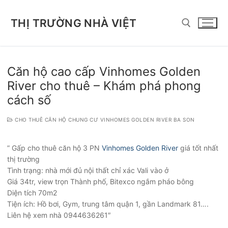
Chuyển
đến
THỊ TRƯỜNG NHÀ VIỆT
nội
dung
Tìm kiếm cho:
Căn hộ cao cấp Vinhomes Golden
River cho thuê – Khám phá phong
cách số
CHO THUÊ CĂN HỘ CHUNG CƯ VINHOMES GOLDEN RIVER BA SON
” Gấp cho thuê căn hộ 3 PN
Vinhomes Golden River
giá tốt nhất
thị trường
Tình trạng: nhà mới đủ nội thất chỉ xác Vali vào ở
Giá 34tr, view trọn Thành phố, Bitexco ngắm pháo bông
Diện tích 70m2
Tiện ích: Hồ bơi, Gym, trung tâm quận 1, gần Landmark 81….
Liên hệ xem nhà 0944636261″