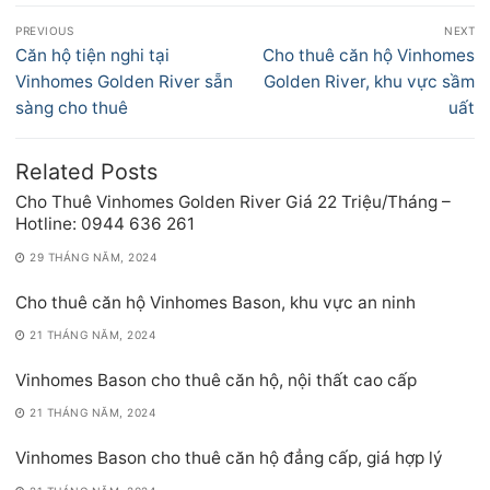
Điều
PREVIOUS
NEXT
hướng
Previous
Next
Căn hộ tiện nghi tại
Cho thuê căn hộ Vinhomes
bài
post:
post:
Vinhomes Golden River sẵn
Golden River, khu vực sầm
viết
sàng cho thuê
uất
Related Posts
Cho Thuê Vinhomes Golden River Giá 22 Triệu/Tháng –
Hotline: 0944 636 261
29 THÁNG NĂM, 2024
Cho thuê căn hộ Vinhomes Bason, khu vực an ninh
21 THÁNG NĂM, 2024
Vinhomes Bason cho thuê căn hộ, nội thất cao cấp
21 THÁNG NĂM, 2024
Vinhomes Bason cho thuê căn hộ đẳng cấp, giá hợp lý