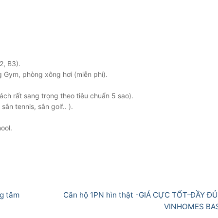
2, B3).
g Gym, phòng xông hơi (miễn phí).
ch rất sang trọng theo tiêu chuẩn 5 sao).
ân tennis, sân golf.. ).
ool.
Next
ng tâm
Căn hộ 1PN hìn thật -GIÁ CỰC TỐT-ĐẦY ĐỦ
post:
VINHOMES BA