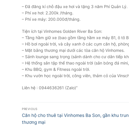
– Đã đăng kí chỗ đậu xe hơi và tặng 3 năm Phí Quản Lý.
– Phí xe hơi: 2.200k /tháng.
– Phí xe máy: 200.000đ/tháng.
Tiện ích tại Vinhomes Golden River Ba Son:
– Tầng hầm giữ xe (bao gồm tầng hầm xe máy B1, ô tô B
– Hồ bơi ngoài trời, và cây xanh ở các cụm căn hộ, phòn
– Mặt bằng thương mại dưới các tòa căn hộ Vinhomes.
– Sảnh lounge sang trọng (sảnh dành cho cư dân tiếp khá
– Hệ thống sân tập thể thao ngoài trời (sân bóng đá mini, s
– Khu BBQ, gym & Fitness ngoài trời.
– Khu vườn học ngoài trời, công viên, thảm cỏ của Vinsch
Liên hệ : 0944636261 (Zalo)”
Điều
PREVIOUS
hướng
Previous
Căn hộ cho thuê tại Vinhomes Ba Son, gần khu tru
post:
thương mại
bài