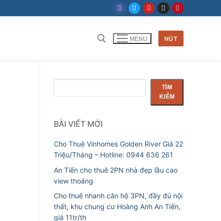
NÚT
MENU
Tìm kiếm cho:
Tìm
TÌM
kiếm
KIẾM
BÀI VIẾT MỚI
Cho Thuê Vinhomes Golden River Giá 22
Triệu/Tháng – Hotline: 0944 636 261
An Tiến cho thuê 2PN nhà đẹp lầu cao
view thoáng
Cho thuê nhanh căn hộ 3PN, đầy đủ nội
thất, khu chung cư Hoàng Anh An Tiến,
giá 11tr/th