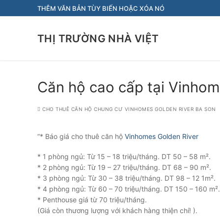
Chuyển
THÊM VĂN BẢN TÙY BIẾN HOẶC XÓA NÓ
đến
nội
THỊ TRƯỜNG NHÀ VIỆT
dung
Căn hộ cao cấp tại Vinho
CHO THUÊ CĂN HỘ CHUNG CƯ VINHOMES GOLDEN RIVER BA SON
“* Báo giá cho thuê căn hộ
Vinhomes Golden River
* 1 phòng ngủ: Từ 15 – 18 triệu/tháng. DT 50 – 58 m².
* 2 phòng ngủ: Từ 19 – 27 triệu/tháng. DT 68 – 90 m².
* 3 phòng ngủ: Từ 30 – 38 triệu/tháng. DT 98 – 12 1m².
* 4 phòng ngủ: Từ 60 – 70 triệu/tháng. DT 150 – 160 m².
* Penthouse giá từ 70 triệu/tháng.
(Giá còn thương lượng với khách hàng thiện chí! ).