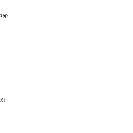
 đẹp
tốt