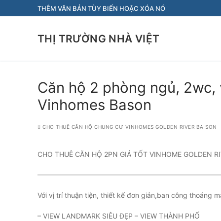
Chuyển
THÊM VĂN BẢN TÙY BIẾN HOẶC XÓA NÓ
đến
nội
THỊ TRƯỜNG NHÀ VIỆT
dung
Căn hộ 2 phòng ngủ, 2wc, v
Vinhomes Bason
CHO THUÊ CĂN HỘ CHUNG CƯ VINHOMES GOLDEN RIVER BA SON
CHO THUÊ CĂN HỘ 2PN GIÁ TỐT VINHOME GOLDEN R
———————————————————————————
Với vị trí thuận tiện, thiết kế đơn giản,ban công thoáng m
– VIEW LANDMARK SIÊU ĐẸP – VIEW THÀNH PHỐ