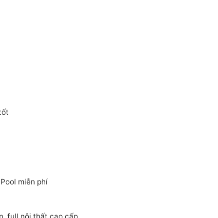
tốt
ool miễn phí
 full nội thất cao cấp