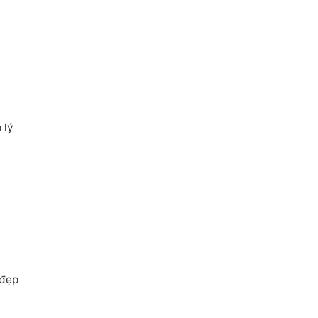
 lý
 đẹp