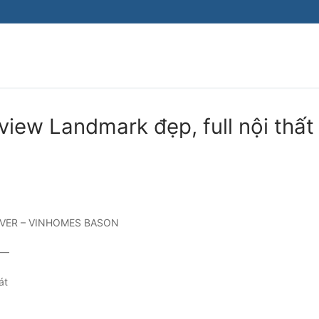
Tìm kiếm cho:
iew Landmark đẹp, full nội thất
IVER – VINHOMES BASON
–
át