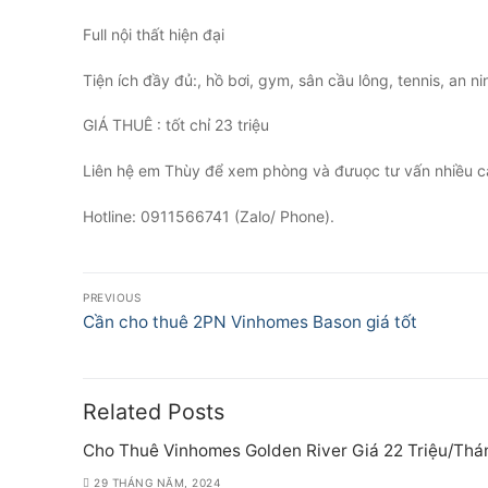
Full nội thất hiện đại
Tiện ích đầy đủ:, hồ bơi, gym, sân cầu lông, tennis, an 
GIÁ THUÊ : tốt chỉ 23 triệu
Liên hệ em Thùy để xem phòng và đưuọc tư vấn nhiều c
️Hotline: 0911566741 (Zalo/ Phone).
Điều
PREVIOUS
hướng
Previous
Cần cho thuê 2PN Vinhomes Bason giá tốt
post:
bài
viết
Related Posts
Cho Thuê Vinhomes Golden River Giá 22 Triệu/Thá
29 THÁNG NĂM, 2024