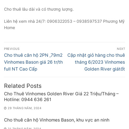
Cho thuê lâu dài và có thương lượng.
Liên hệ xem nhà 24/7: 0906322053 – 0938597537 Phương Mỹ
Home
Điều
PREVIOUS
NEXT
hướng
Previous
Next
Cho thuê căn hộ 2PN ,79m2
Cập nhật giỏ hàng cho thuê
bài
post:
post:
Vinhomes Bason giá 26 tr/th
tháng 6/2023 Vinhomes
viết
full NT Cao Cấp
Golden River giátốt
Related Posts
Cho Thuê Vinhomes Golden River Giá 22 Triệu/Tháng –
Hotline: 0944 636 261
29 THÁNG NĂM, 2024
Cho thuê căn hộ Vinhomes Bason, khu vực an ninh
21 THÁNG NĂM, 2024