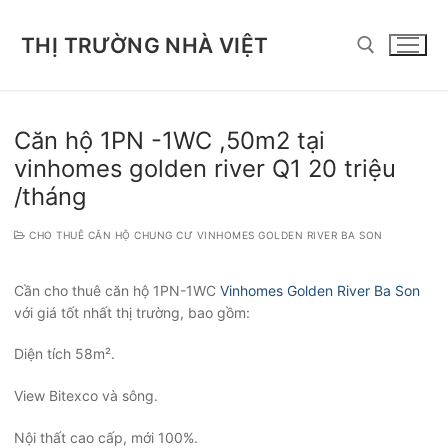
Chuyển
đến
THỊ TRƯỜNG NHÀ VIỆT
nội
dung
Tìm kiếm cho:
Căn hộ 1PN -1WC ,50m2 tại
vinhomes golden river Q1 20 triệu
/tháng
CHO THUÊ CĂN HỘ CHUNG CƯ VINHOMES GOLDEN RIVER BA SON
Cần cho thuê căn hộ 1PN-1WC
Vinhomes Golden River Ba Son
với giá tốt nhất thị trường, bao gồm:
Diện tích 58m².
View Bitexco và sông.
Nội thất cao cấp, mới 100%.