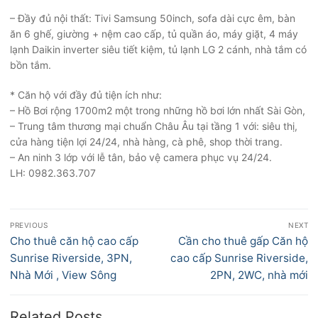
– Đầy đủ nội thất: Tivi Samsung 50inch, sofa dài cực êm, bàn
ăn 6 ghế, giường + nệm cao cấp, tủ quần áo, máy giặt, 4 máy
lạnh Daikin inverter siêu tiết kiệm, tủ lạnh LG 2 cánh, nhà tắm có
bồn tắm.
* Căn hộ với đầy đủ tiện ích như:
– Hồ Bơi rộng 1700m2 một trong những hồ bơi lớn nhất Sài Gòn,
– Trung tâm thương mại chuẩn Châu Âu tại tầng 1 với: siêu thị,
cửa hàng tiện lợi 24/24, nhà hàng, cà phê, shop thời trang.
– An ninh 3 lớp với lễ tân, bảo vệ camera phục vụ 24/24.
LH: 0982.363.707
Điều
PREVIOUS
NEXT
hướng
Previous
Next
Cho thuê căn hộ cao cấp
Cần cho thuê gấp Căn hộ
bài
post:
post:
Sunrise Riverside, 3PN,
cao cấp Sunrise Riverside,
viết
Nhà Mới , View Sông
2PN, 2WC, nhà mới
Related Posts