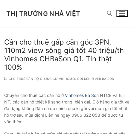
Chuyển
đến
THỊ TRƯỜNG NHÀ VIỆT
nội
dung
Tìm kiếm cho:
Cần cho thuê gấp căn góc 3PN,
110m2 view sông giá tốt 40 triệu/th
Vinhomes CHBaSon Q1. Tin thật
100%
CHO THUÊ CĂN HỘ CHUNG CƯ VINHOMES GOLDEN RIVER BA SON
Chuyên cho thuê các căn hộ ở
Vinhomes Ba Son
NTCB và full
NT, các căn hộ thiết kế sang trọng, hiện đại. Giỏ hàng giá tốt và
đa dạng không đâu có do chính chủ kí gửi với mức giá tốt nhất,
hỗ trợ sau mùa dịch! Liên hệ ngay 0906 322 053 để được tư
vấn thêm!
Cam kết luôn luôn có mức giá tốt nhất thị trường cho thuê căn