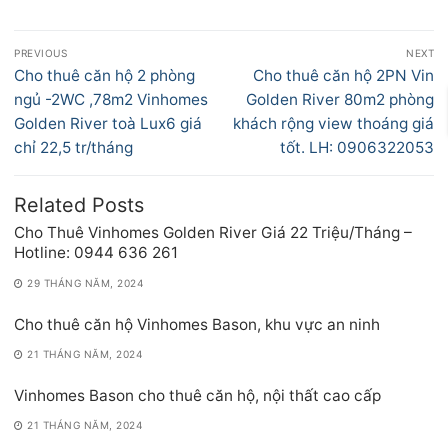
Điều
PREVIOUS
NEXT
hướng
Previous
Next
Cho thuê căn hộ 2 phòng
Cho thuê căn hộ 2PN Vin
bài
post:
post:
ngủ -2WC ,78m2 Vinhomes
Golden River 80m2 phòng
viết
Golden River toà Lux6 giá
khách rộng view thoáng giá
chỉ 22,5 tr/tháng
tốt. LH: 0906322053
Related Posts
Cho Thuê Vinhomes Golden River Giá 22 Triệu/Tháng –
Hotline: 0944 636 261
29 THÁNG NĂM, 2024
Cho thuê căn hộ Vinhomes Bason, khu vực an ninh
21 THÁNG NĂM, 2024
Vinhomes Bason cho thuê căn hộ, nội thất cao cấp
21 THÁNG NĂM, 2024