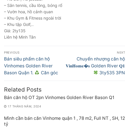
– Sân tennis, cầu lông, bóng rổ
– Vườn hoa, hồ cảnh quan
– Khu Gym & Fitness ngoài trời
– Khu tập Golf,..
Giá: 2ty135
Liên hệ Minh Tân
Điều
PREVIOUS
NEXT
hướng
Previous
Next
Bán siêu phẩm căn hộ
Chuyển nhượng căn hộ
bài
post:
post:
Vinhomes Golden River
𝐕𝐢𝐧𝐇𝐨𝐦𝐞𝐬 Golden River 𝐐𝟏
viết
Bason Quận 1.
Căn góc
3ty535 3PN
Related Posts
Bán căn hộ OT 2pn Vinhomes Golden River Bason Q1
17 THÁNG NĂM, 2024
Mình cần bán căn Vinhome quận 1 , 78 m2, Full NT , SH, 12
tỷ