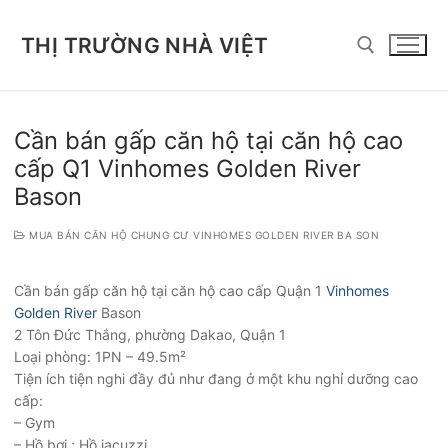
Chuyển
đến
THỊ TRƯỜNG NHÀ VIỆT
nội
dung
Tìm kiếm cho:
Cần bán gấp căn hộ tại căn hộ cao
cấp Q1 Vinhomes Golden River
Bason
MUA BÁN CĂN HỘ CHUNG CƯ VINHOMES GOLDEN RIVER BA SON
Cần bán gấp căn hộ tại căn hộ cao cấp Quận 1
Vinhomes
Golden River
Bason
2 Tôn Đức Thắng, phường Dakao, Quận 1
Loại phòng: 1PN – 49.5m²
Tiện ích tiện nghi đầy đủ như đang ở một khu nghỉ dưỡng cao
cấp:
– Gym
– Hồ bơi ; Hồ jacuzzi