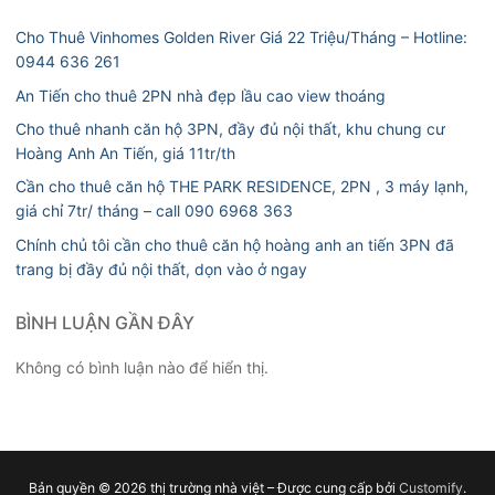
Cho Thuê Vinhomes Golden River Giá 22 Triệu/Tháng – Hotline:
0944 636 261
An Tiến cho thuê 2PN nhà đẹp lầu cao view thoáng
Cho thuê nhanh căn hộ 3PN, đầy đủ nội thất, khu chung cư
Hoàng Anh An Tiến, giá 11tr/th
Cần cho thuê căn hộ THE PARK RESIDENCE, 2PN , 3 máy lạnh,
giá chỉ 7tr/ tháng – call 090 6968 363
Chính chủ tôi cần cho thuê căn hộ hoàng anh an tiến 3PN đã
trang bị đầy đủ nội thất, dọn vào ở ngay
BÌNH LUẬN GẦN ĐÂY
Không có bình luận nào để hiển thị.
Bản quyền © 2026 thị trường nhà việt – Được cung cấp bởi
Customify
.