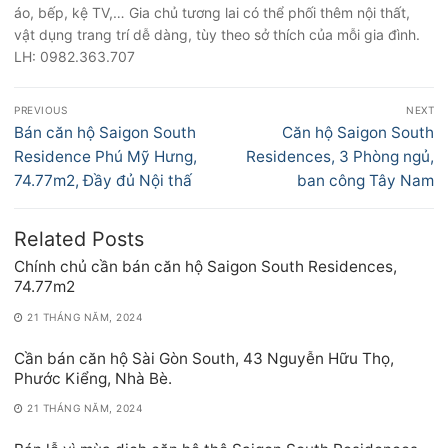
áo, bếp, kệ TV,… Gia chủ tương lai có thể phối thêm nội thất,
vật dụng trang trí dễ dàng, tùy theo sở thích của mỗi gia đình.
LH: 0982.363.707
Điều
PREVIOUS
NEXT
hướng
Previous
Next
Bán căn hộ Saigon South
Căn hộ Saigon South
bài
post:
post:
Residence Phú Mỹ Hưng,
Residences, 3 Phòng ngủ,
viết
74.77m2, Đầy đủ Nội thấ
ban công Tây Nam
Related Posts
Chính chủ cần bán căn hộ Saigon South Residences,
74.77m2
21 THÁNG NĂM, 2024
Cần bán căn hộ Sài Gòn South, 43 Nguyễn Hữu Thọ,
Phước Kiểng, Nhà Bè.
21 THÁNG NĂM, 2024