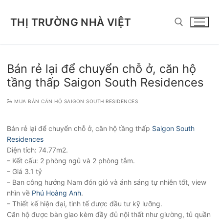
Chuyển
đến
THỊ TRƯỜNG NHÀ VIỆT
nội
dung
Tìm kiếm cho:
Bán rẻ lại để chuyển chỗ ở, căn hộ
tầng thấp Saigon South Residences
MUA BÁN CĂN HỘ SAIGON SOUTH RESIDENCES
Bán rẻ lại để chuyển chỗ ở, căn hộ tầng thấp
Saigon South
Residences
Diện tích: 74.77m2.
– Kết cấu: 2 phòng ngủ và 2 phòng tắm.
– Giá 3.1 tỷ
– Ban công hướng Nam đón gió và ánh sáng tự nhiên tốt, view
nhìn về
Phú Hoàng Anh
.
– Thiết kế hiện đại, tinh tế được đầu tư kỹ lưỡng.
Căn hộ được bàn giao kèm đầy đủ nội thất như giường, tủ quần