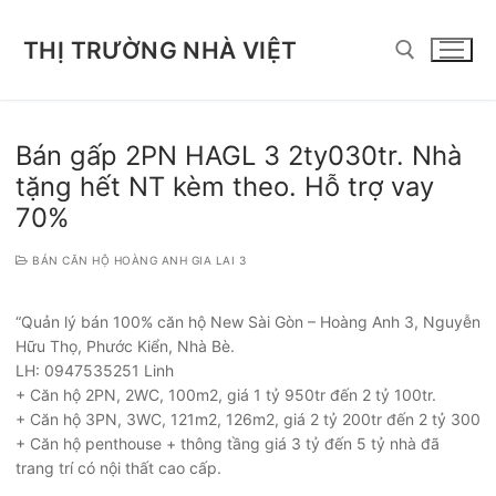
Chuyển
đến
THỊ TRƯỜNG NHÀ VIỆT
nội
dung
Tìm kiếm cho:
Bán gấp 2PN HAGL 3 2ty030tr. Nhà
tặng hết NT kèm theo. Hỗ trợ vay
70%
BÁN CĂN HỘ HOÀNG ANH GIA LAI 3
“Quản lý bán 100% căn hộ New Sài Gòn – Hoàng Anh 3, Nguyễn
Hữu Thọ, Phước Kiển, Nhà Bè.
LH: 0947535251 Linh
+ Căn hộ 2PN, 2WC, 100m2, giá 1 tỷ 950tr đến 2 tỷ 100tr.
+ Căn hộ 3PN, 3WC, 121m2, 126m2, giá 2 tỷ 200tr đến 2 tỷ 300
+ Căn hộ penthouse + thông tầng giá 3 tỷ đến 5 tỷ nhà đã
trang trí có nội thất cao cấp.