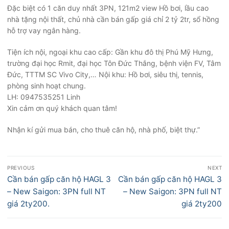
Đặc biệt có 1 căn duy nhất 3PN, 121m2 view Hồ bơi, lầu cao
nhà tặng nội thất, chủ nhà cần bán gấp giá chỉ 2 tỷ 2tr, sổ hồng
hỗ trợ vay ngân hàng.
Tiện ích nội, ngoại khu cao cấp: Gần khu đô thị Phú Mỹ Hưng,
trường đại học Rmit, đại học Tôn Đức Thắng, bệnh viện FV, Tâm
Đức, TTTM SC Vivo City,… Nội khu: Hồ bơi, siêu thị, tennis,
phòng sinh hoạt chung.
LH: 0947535251 Linh
Xin cảm ơn quý khách quan tâm!
Nhận kí gửi mua bán, cho thuê căn hộ, nhà phố, biệt thự.”
Điều
PREVIOUS
NEXT
hướng
Previous
Next
Cần bán gấp căn hộ HAGL 3
Cần bán gấp căn hộ HAGL 3
bài
post:
post:
– New Saigon: 3PN full NT
– New Saigon: 3PN full NT
viết
giá 2ty200.
giá 2ty200