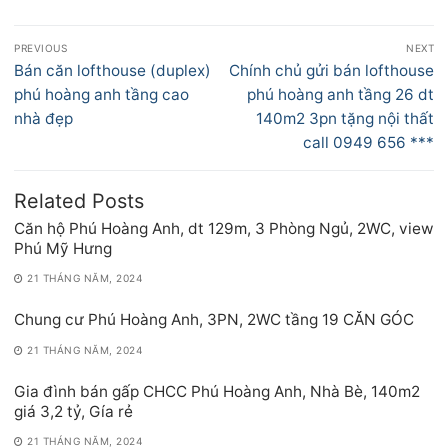
Điều
PREVIOUS
NEXT
hướng
Previous
Next
Bán căn lofthouse (duplex)
Chính chủ gửi bán lofthouse
bài
post:
post:
phú hoàng anh tầng cao
phú hoàng anh tầng 26 dt
viết
nhà đẹp
140m2 3pn tặng nội thất
call 0949 656 ***
Related Posts
Căn hộ Phú Hoàng Anh, dt 129m, 3 Phòng Ngủ, 2WC, view
Phú Mỹ Hưng
21 THÁNG NĂM, 2024
Chung cư Phú Hoàng Anh, 3PN, 2WC tầng 19 CĂN GÓC
21 THÁNG NĂM, 2024
Gia đình bán gấp CHCC Phú Hoàng Anh, Nhà Bè, 140m2
giá 3,2 tỷ, Gía rẻ
21 THÁNG NĂM, 2024