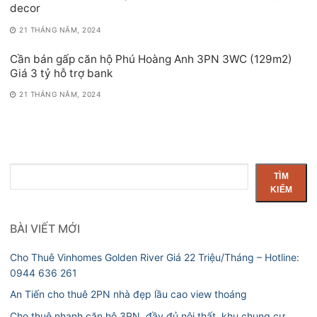
decor
21 THÁNG NĂM, 2024
Cần bán gấp căn hộ Phú Hoàng Anh 3PN 3WC (129m2)
Giá 3 tỷ hỗ trợ bank
21 THÁNG NĂM, 2024
Tìm
TÌM
kiếm
KIẾM
BÀI VIẾT MỚI
Cho Thuê Vinhomes Golden River Giá 22 Triệu/Tháng – Hotline:
0944 636 261
An Tiến cho thuê 2PN nhà đẹp lầu cao view thoáng
Cho thuê nhanh căn hộ 3PN, đầy đủ nội thất, khu chung cư