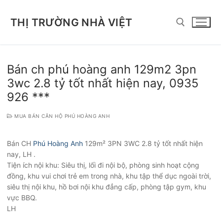
Chuyển
đến
THỊ TRƯỜNG NHÀ VIỆT
nội
dung
Tìm kiếm cho:
Bán ch phú hoàng anh 129m2 3pn
3wc 2.8 tỷ tốt nhất hiện nay, 0935
926 ***
MUA BÁN CĂN HỘ PHÚ HOÀNG ANH
Bán CH
Phú Hoàng Anh
129m² 3PN 3WC 2.8 tỷ tốt nhất hiện
nay, LH .
Tiện ích nội khu: Siêu thị, lối đi nội bộ, phòng sinh hoạt cộng
đồng, khu vui chơi trẻ em trong nhà, khu tập thể dục ngoài trời,
siêu thị nội khu, hồ bơi nội khu đẳng cấp, phòng tập gym, khu
vực BBQ.
LH