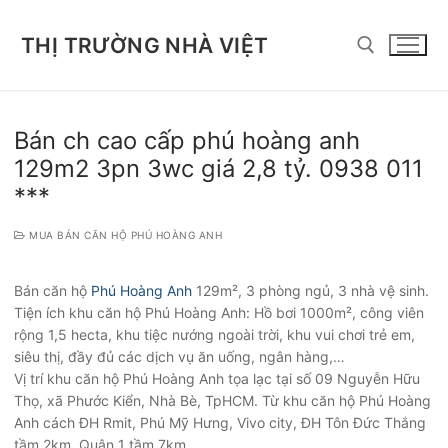
Chuyển
đến
THỊ TRƯỜNG NHÀ VIỆT
nội
dung
Tìm kiếm cho:
Bán ch cao cấp phú hoàng anh
129m2 3pn 3wc giá 2,8 tỷ. 0938 011
***
MUA BÁN CĂN HỘ PHÚ HOÀNG ANH
Bán căn hộ
Phú Hoàng Anh
129m², 3 phòng ngủ, 3 nhà vệ sinh.
Tiện ích khu căn hộ Phú Hoàng Anh: Hồ bơi 1000m², công viên
rộng 1,5 hecta, khu tiệc nướng ngoài trời, khu vui chơi trẻ em,
siêu thị, đầy đủ các dịch vụ ăn uống, ngân hàng,…
Vị trí khu căn hộ Phú Hoàng Anh tọa lạc tại số 09 Nguyễn Hữu
Thọ, xã Phước Kiển, Nhà Bè, TpHCM. Từ khu căn hộ Phú Hoàng
Anh cách ĐH Rmit, Phú Mỹ Hưng, Vivo city, ĐH Tôn Đức Thắng
tầm 2km, Quận 1 tầm 7km…