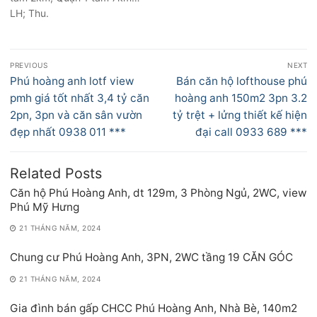
LH; Thu.
Điều
PREVIOUS
NEXT
hướng
Previous
Next
Phú hoàng anh lotf view
Bán căn hộ lofthouse phú
bài
post:
post:
pmh giá tốt nhất 3,4 tỷ căn
hoàng anh 150m2 3pn 3.2
viết
2pn, 3pn và căn sân vườn
tỷ trệt + lửng thiết kế hiện
đẹp nhất 0938 011 ***
đại call 0933 689 ***
Related Posts
Căn hộ Phú Hoàng Anh, dt 129m, 3 Phòng Ngủ, 2WC, view
Phú Mỹ Hưng
21 THÁNG NĂM, 2024
Chung cư Phú Hoàng Anh, 3PN, 2WC tầng 19 CĂN GÓC
21 THÁNG NĂM, 2024
Gia đình bán gấp CHCC Phú Hoàng Anh, Nhà Bè, 140m2