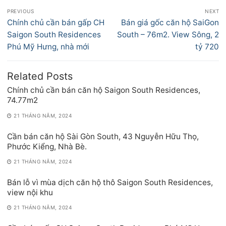
Điều
PREVIOUS
NEXT
hướng
Previous
Next
Chính chủ cần bán gấp CH
Bán giá gốc căn hộ SaiGon
bài
post:
post:
Saigon South Residences
South – 76m2. View Sông, 2
viết
Phú Mỹ Hưng, nhà mới
tỷ 720
Related Posts
Chính chủ cần bán căn hộ Saigon South Residences,
74.77m2
21 THÁNG NĂM, 2024
Cần bán căn hộ Sài Gòn South, 43 Nguyễn Hữu Thọ,
Phước Kiểng, Nhà Bè.
21 THÁNG NĂM, 2024
Bán lỗ vì mùa dịch căn hộ thô Saigon South Residences,
view nội khu
21 THÁNG NĂM, 2024