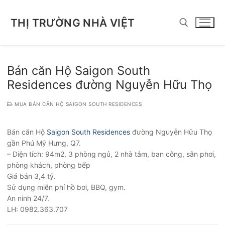
Chuyển
đến
THỊ TRƯỜNG NHÀ VIỆT
nội
dung
Tìm kiếm cho:
Bán căn Hộ Saigon South
Residences đường Nguyễn Hữu Thọ
MUA BÁN CĂN HỘ SAIGON SOUTH RESIDENCES
Bán căn Hộ
Saigon South Residences
đường Nguyễn Hữu Thọ
gần Phú Mỹ Hưng, Q7.
– Diện tích: 94m2, 3 phòng ngủ, 2 nhà tắm, ban công, sân phơi,
phòng khách, phòng bếp
Giá bán 3,4 tỷ.
Sử dụng miễn phí hồ bơi, BBQ, gym.
An ninh 24/7.
LH: 0982.363.707