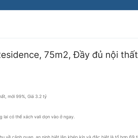
esidence, 75m2, Đầy đủ nội thất
hất, mới 99%, Giá 3.2 tỷ
g lai có thể xách vali dọn vào ở ngay.
về cảnh quan, an ninh biệt lập khép kín và đặc biệt là tổ hợp 69 ti