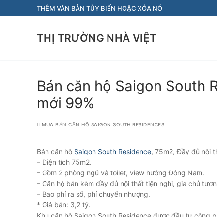
Chuyển
THÊM VĂN BẢN TÙY BIẾN HOẶC XÓA NÓ
đến
nội
THỊ TRƯỜNG NHÀ VIỆT
dung
Bán căn hộ Saigon South R
mới 99%
MUA BÁN CĂN HỘ SAIGON SOUTH RESIDENCES
Bán căn hộ
Saigon South Residence
, 75m2, Đầy đủ nội t
– Diện tích 75m2.
– Gồm 2 phòng ngủ và toilet, view hướng Đông Nam.
– Căn hộ bán kèm đầy đủ nội thất tiện nghi, gia chủ tươn
– Bao phí ra sổ, phí chuyển nhượng.
* Giá bán: 3,2 tỷ.
Khu căn hộ Saigon South Residence được đầu tư công phu 