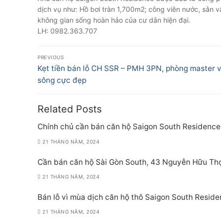
dịch vụ như: Hồ bơi tràn 1,700m2; công viên nước, sân 
không gian sống hoàn hảo của cư dân hiện đại.
LH: 0982.363.707
Điều
PREVIOUS
hướng
Previous
Kẹt tiền bán lỗ CH SSR – PMH 3PN, phòng master 
post:
sông cực đẹp
bài
viết
Related Posts
Chính chủ cần bán căn hộ Saigon South Residence
21 THÁNG NĂM, 2024
Cần bán căn hộ Sài Gòn South, 43 Nguyễn Hữu Thọ
21 THÁNG NĂM, 2024
Bán lỗ vì mùa dịch căn hộ thô Saigon South Reside
21 THÁNG NĂM, 2024