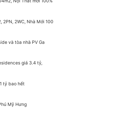
04m2, Nội Thất mới 100%
2, 2PN, 2WC, Nhà Mới 100
side và tòa nhà PV Ga
sidences giá 3.4 tỷ,
1 tỷ bao hết
 Phú Mỹ Hưng