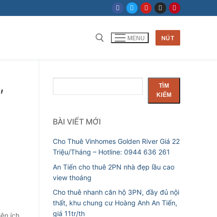
NÚT
MENU
Tìm kiếm cho:
,
Tìm
TÌM
kiếm
KIẾM
BÀI VIẾT MỚI
Cho Thuê Vinhomes Golden River Giá 22
Triệu/Tháng – Hotline: 0944 636 261
An Tiến cho thuê 2PN nhà đẹp lầu cao
view thoáng
Cho thuê nhanh căn hộ 3PN, đầy đủ nội
thất, khu chung cư Hoàng Anh An Tiến,
giá 11tr/th
ện ích