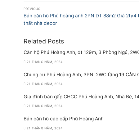
Điều
PREVIOUS
hướng
Previous
Bán căn hộ Phú hoàng anh 2PN DT 88m2 Giá 2ty4 t
post:
thất nhà decor
bài
viết
Related Posts
Căn hộ Phú Hoàng Anh, dt 129m, 3 Phòng Ngủ, 2W
21 THÁNG NĂM, 2024
Chung cư Phú Hoàng Anh, 3PN, 2WC tầng 19 CĂN
21 THÁNG NĂM, 2024
Gia đình bán gấp CHCC Phú Hoàng Anh, Nhà Bè, 140
21 THÁNG NĂM, 2024
Bán căn hộ cao cấp Phú Hoàng Anh
21 THÁNG NĂM, 2024