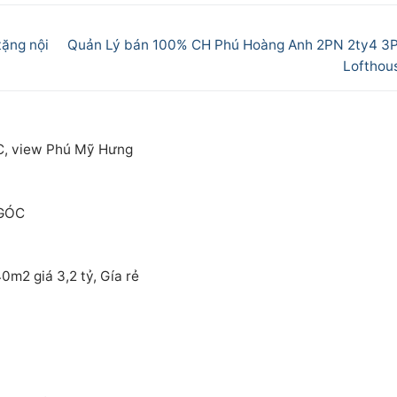
Next
ặng nội
Quản Lý bán 100% CH Phú Hoàng Anh 2PN 2ty4 3
post:
Lofthou
C, view Phú Mỹ Hưng
 GÓC
m2 giá 3,2 tỷ, Gía rẻ