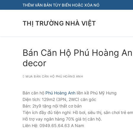
Chuyển
THÊM VĂN BẢN TÙY BIẾN HOẶC XÓA NÓ
đến
nội
THỊ TRƯỜNG NHÀ VIỆT
dung
Bán Căn Hộ Phú Hoàng An
decor
MUA BÁN CĂN HỘ PHÚ HOÀNG ANH
Bán căn hộ
Phú Hoàng Anh
liền kề Phú Mỹ Hưng
Diện tích: 129m2 (3PN, 2WC) căn góc
Bán: 2ty9 tặng nội thất cơ bản
Tiện ích đầy đủ tiện nghi: Hồ bơi, siêu thị, sân chơi trẻ 
Hỗ trợ vay ngân hàng 70% giá trị căn hộ.
Liên Hệ: 0949.65.64.63 A Nam