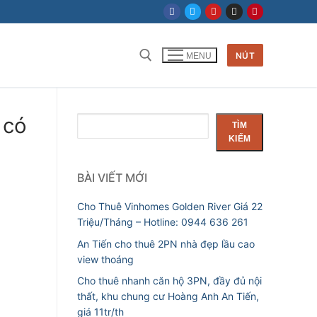
NÚT
MENU
Tìm kiếm cho:
 có
Tìm
TÌM
kiếm
KIẾM
BÀI VIẾT MỚI
Cho Thuê Vinhomes Golden River Giá 22
Triệu/Tháng – Hotline: 0944 636 261
An Tiến cho thuê 2PN nhà đẹp lầu cao
view thoáng
Cho thuê nhanh căn hộ 3PN, đầy đủ nội
thất, khu chung cư Hoàng Anh An Tiến,
giá 11tr/th