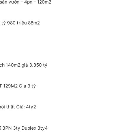
sân vườn – 4pn – 120m2
 tỷ 980 triệu 88m2
ích 140m2 giá 3.350 tỷ
T 129M2 Giá 3 tỷ
i thất Giá: 4ty2
5 3PN 3ty Duplex 3ty4