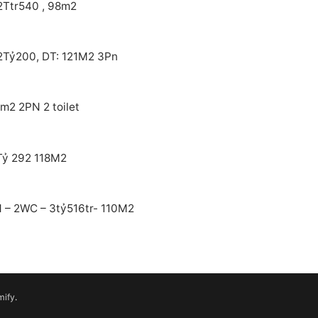
12Ttr540 , 98m2
2Tỷ200, DT: 121M2 3Pn
m2 2PN 2 toilet
Tỷ 292 118M2
 – 2WC – 3tỷ516tr- 110M2
mify
.