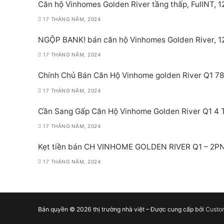
Căn hộ Vinhomes Golden River tầng thấp, FullNT, 
17 THÁNG NĂM, 2024
NGỘP BANK! bán căn hộ Vinhomes Golden River, 1
17 THÁNG NĂM, 2024
Chính Chủ Bán Căn Hộ Vinhome golden River Q1 78
17 THÁNG NĂM, 2024
Cần Sang Gấp Căn Hộ Vinhome Golden River Q1 4 
17 THÁNG NĂM, 2024
Kẹt tiền bán CH VINHOME GOLDEN RIVER Q1 – 2PN
17 THÁNG NĂM, 2024
Bản quyền © 2026 thị trường nhà việt – Được cung cấp bởi
Custo