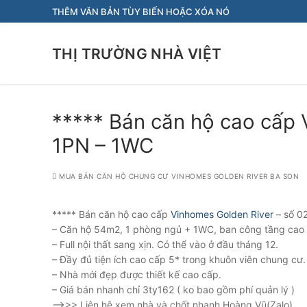
Chuyển
THÊM VĂN BẢN TÙY BIẾN HOẶC XÓA NÓ
đến
nội
THỊ TRƯỜNG NHÀ VIỆT
dung
***** Bán căn hộ cao cấp
1PN – 1WC
MUA BÁN CĂN HỘ CHUNG CƯ VINHOMES GOLDEN RIVER BA SON
***** Bán căn hộ cao cấp
Vinhomes Golden River
– số 0
– Căn hộ 54m2, 1 phòng ngủ + 1WC, ban công tầng cao v
– Full nội thất sang xịn. Có thể vào ở đầu tháng 12.
– Đầy đủ tiện ích cao cấp 5* trong khuôn viên chung cư.
– Nhà mới đẹp được thiết kế cao cấp.
– Giá bán nhanh chỉ 3ty162 ( ko bao gồm phí quản lý )
—->>> Liên hệ xem nhà và chốt nhanh Hoàng Vũ(Zalo)