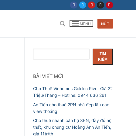
NÚT
MENU
Tìm kiếm cho:
Tìm
TÌM
kiếm
KIẾM
BÀI VIẾT MỚI
Cho Thuê Vinhomes Golden River Giá 22
Triệu/Tháng – Hotline: 0944 636 261
An Tiến cho thuê 2PN nhà đẹp lầu cao
view thoáng
Cho thuê nhanh căn hộ 3PN, đầy đủ nội
thất, khu chung cư Hoàng Anh An Tiến,
giá 11tr/th