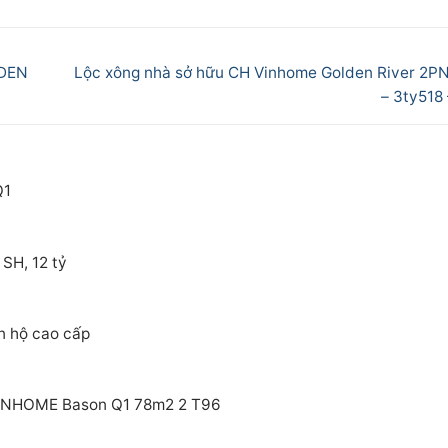
Next
LDEN
Lộc xông nhà sở hữu CH Vinhome Golden River 2P
post:
– 3ty518
Q1
 SH, 12 tỷ
n hộ cao cấp
VINHOME Bason Q1 78m2 2 T96