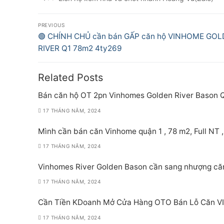
Điều
PREVIOUS
hướng
Previous
🟢 CHÍNH CHỦ cần bán GẤP căn hộ VINHOME GO
post:
RIVER Q1 78m2 4ty269
bài
viết
Related Posts
Bán căn hộ OT 2pn Vinhomes Golden River Bason 
17 THÁNG NĂM, 2024
Mình cần bán căn Vinhome quận 1 , 78 m2, Full NT ,
17 THÁNG NĂM, 2024
Vinhomes River Golden Bason cần sang nhượng că
17 THÁNG NĂM, 2024
Cần Tiền KDoanh Mở Cửa Hàng OTO Bán Lỗ Căn 
17 THÁNG NĂM, 2024