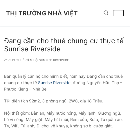
Chuyển
đến
THỊ TRƯỜNG NHÀ VIỆT
nội
dung
Tìm kiếm cho:
Đang cần cho thuê chung cư thực tế
Sunrise Riverside
CHO THUÊ CĂN HỘ SUNRISE RIVERSIDE
Ban quản lý căn hộ cho mình biết, hôm nay Đang cần cho thuê
chung cư thực tế
Sunrise Riverside
, đường Nguyễn Hữu Thọ –
Phước Kiểng – Nhà Bè.
TK: diện tích 92m2, 3 phòng ngủ, 2WC, giá 18 Triệu.
Nội thất gồm: Bàn ăn, Máy nước nóng, Máy lạnh, Giường ngủ,
Lò vi sóng, Máy giặt, Máy hút mùi, Rèm cửa, Sofa, Tủ quần áo,
TV, Wifi, Tủ lạnh, Đi chơi về khuya, không sợ bị cướp giật.