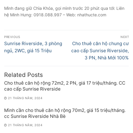
Mình đang giữ Chìa Khóa, gọi mình trước 20 phút qua tới: Liên
hệ Minh Hưng: 0918.088.997 – Web: nhathucte.com
Điều
PREVIOUS
NEXT
hướng
Previous
Next
Sunrise Riverside, 3 phòng
Cho thuê căn hộ chung cư
bài
post:
post:
ngủ, 2WC, giá 15 Triệu
cao cấp Sunrise Riverside,
viết
3 PN, Nhà Mới 100%
Related Posts
Cho thuê căn hộ rộng 72m2, 2 PN, giá 17 triệu/tháng. CC
cao cấp Sunrise Riverside
21 THÁNG NĂM, 2024
Mình cần cho thuê căn hộ rộng 70m2, giá 15 triệu/tháng.
cc Sunrise Riverside Nhà Bè
21 THÁNG NĂM, 2024