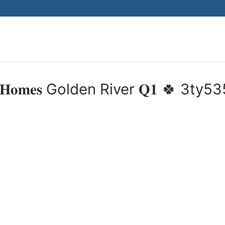
Tìm kiếm cho:
𝐨𝐦𝐞𝐬 Golden River 𝐐𝟏 🍀 3ty53