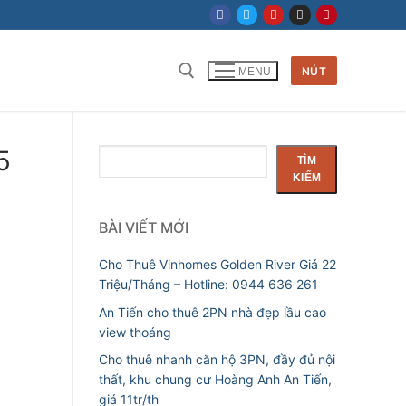
NÚT
MENU
5
Tìm
TÌM
kiếm
KIẾM
BÀI VIẾT MỚI
Cho Thuê Vinhomes Golden River Giá 22
Triệu/Tháng – Hotline: 0944 636 261
An Tiến cho thuê 2PN nhà đẹp lầu cao
view thoáng
Cho thuê nhanh căn hộ 3PN, đầy đủ nội
thất, khu chung cư Hoàng Anh An Tiến,
giá 11tr/th