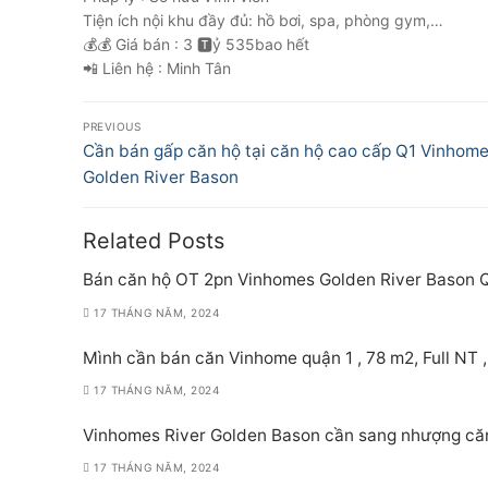
Tiện ích nội khu đầy đủ: hồ bơi, spa, phòng gym,…
💰💰 Giá bán : 3 🆃ỷ 535bao hết
📲 Liên hệ : Minh Tân
Điều
PREVIOUS
hướng
Previous
Cần bán gấp căn hộ tại căn hộ cao cấp Q1 Vinhom
post:
Golden River Bason
bài
viết
Related Posts
Bán căn hộ OT 2pn Vinhomes Golden River Bason 
17 THÁNG NĂM, 2024
Mình cần bán căn Vinhome quận 1 , 78 m2, Full NT ,
17 THÁNG NĂM, 2024
Vinhomes River Golden Bason cần sang nhượng că
17 THÁNG NĂM, 2024