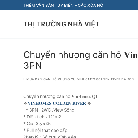
Chuyển
THÊM VĂN BẢN TÙY BIẾN HOẶC XÓA NÓ
đến
nội
THỊ TRƯỜNG NHÀ VIỆT
dung
Chuyển nhượng căn hộ 𝐕𝐢𝐧𝐇
3PN
MUA BÁN CĂN HỘ CHUNG CƯ VINHOMES GOLDEN RIVER BA SON
Chuyển nhượng căn hộ 𝐕𝐢𝐧𝐇𝐨𝐦𝐞𝐬 𝐐𝟏
🍀
𝐕𝐈𝐍𝐇𝐎𝐌𝐄𝐒 𝐆𝐎𝐋𝐃𝐄𝐍 𝐑𝐈𝐕𝐄𝐑
🍀
. * 3PN -2WC .View Sông
* Diện tích : 121m2
* Giá: 3ty535
* Full nội thất cao cấp
Pháp lý : Sở hữu vĩnh viễn