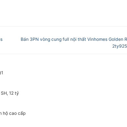
Next
es
Bán 3PN vòng cung full nội thất Vinhomes Golden R
post:
2ty925
Q1
 SH, 12 tỷ
n hộ cao cấp