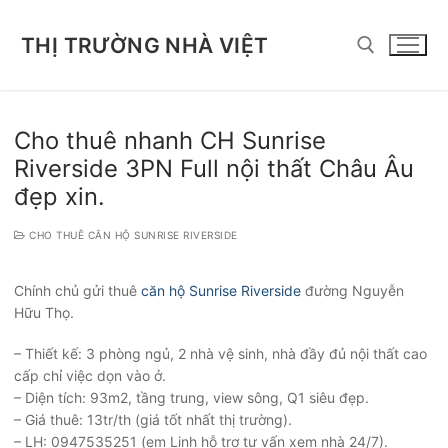
Chuyển
đến
THỊ TRƯỜNG NHÀ VIỆT
nội
dung
Tìm kiếm cho:
Cho thuê nhanh CH Sunrise
Riverside 3PN Full nội thất Châu Âu
đẹp xin.
CHO THUÊ CĂN HỘ SUNRISE RIVERSIDE
Chính chủ gửi thuê
căn hộ Sunrise Riverside
đường Nguyễn
Hữu Thọ.
– Thiết kế: 3 phòng ngủ, 2 nhà vệ sinh, nhà đầy đủ nội thất cao
cấp chỉ việc dọn vào ở.
– Diện tích: 93m2, tầng trung, view sông, Q1 siêu đẹp.
– Giá thuê: 13tr/th (giá tốt nhất thị trường).
– LH: 0947535251 (em Linh hỗ trợ tư vấn xem nhà 24/7).