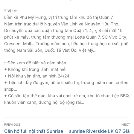
* Vị trí:
Liền kề Phú Mỹ Hưng, vị trí trung tâm khu đô thị Quận 7.
Nằm trên trục đại lộ Nguyễn Văn Linh và Nguyễn Hữu Thọ.
Di chuyển qua các quận trung tâm Quận 1, 4, 7, 8 chỉ mất 10
phút xe máy, trung tâm thương mại Lotte Quận 7, SC Vivo City,
Crescent Mall… Trường mầm non, tiểu học trung học cơ sở, phổ
thông Nam Sài Gòn, Quốc Tế Việt Úc, Việt Mỹ…
– Đến xem để biết và cảm nhận.
+ Không khí trong lành, mát mẻ.
+ Nội khu yên tĩnh, an ninh 24/24.
+ Tiện ích đầy đủ gym, hồ bơi, siêu thị, trường mầm non, coffee
shop…
+ Có sân tập thể dục, khu vui chơi trẻ em, khu tổ chức tiệc BBQ,
khuôn viên xanh, đường nội bộ rộng rãi…
Điều
PREVIOUS
NEXT
hướng
Previous
Next
Căn hộ full nội thất Sunrise
sunrise Riverside LK Q7 Giá